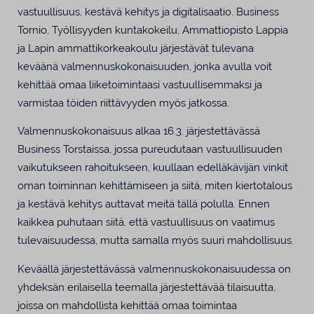
vastuullisuus, kestävä kehitys ja digitalisaatio. Business
Tornio, Työllisyyden kuntakokeilu, Ammattiopisto Lappia
ja Lapin ammattikorkeakoulu järjestävät tulevana
keväänä valmennuskokonaisuuden, jonka avulla voit
kehittää omaa liiketoimintaasi vastuullisemmaksi ja
varmistaa töiden riittävyyden myös jatkossa.
Valmennuskokonaisuus alkaa 16.3. järjestettävässä
Business Torstaissa, jossa pureudutaan vastuullisuuden
vaikutukseen rahoitukseen, kuullaan edelläkävijän vinkit
oman toiminnan kehittämiseen ja siitä, miten kiertotalous
ja kestävä kehitys auttavat meitä tällä polulla. Ennen
kaikkea puhutaan siitä, että vastuullisuus on vaatimus
tulevaisuudessa, mutta samalla myös suuri mahdollisuus.
Keväällä järjestettävässä valmennuskokonaisuudessa on
yhdeksän erilaisella teemalla järjestettävää tilaisuutta,
joissa on mahdollista kehittää omaa toimintaa