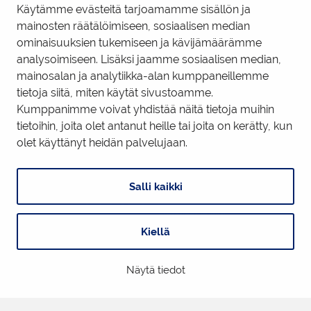
Hyödyllisiä linkkejä
Käytämme evästeitä tarjoamamme sisällön ja
mainosten räätälöimiseen, sosiaalisen median
ominaisuuksien tukemiseen ja kävijämäärämme
Business Tornio Facebook
analysoimiseen. Lisäksi jaamme sosiaalisen median,
mainosalan ja analytiikka-alan kumppaneillemme
Business Tornio LinkedIn
tietoja siitä, miten käytät sivustoamme.
Kumppanimme voivat yhdistää näitä tietoja muihin
tietoihin, joita olet antanut heille tai joita on kerätty, kun
Tietosuojaseloste
|
Käyttöehdot
|
Evästeiden hallinta
olet käyttänyt heidän palvelujaan.
Salli kaikki
Kiellä
Digi- ja mainostoimisto Höyry Rovaniemi ja Oulu
Näytä tiedot