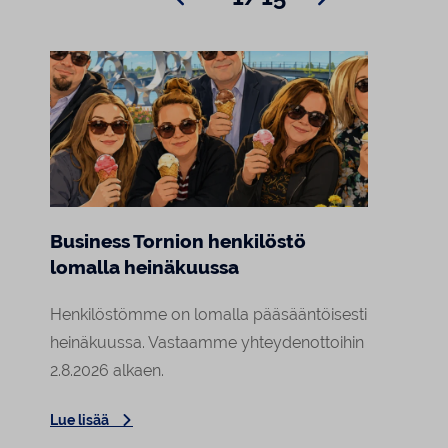
Business Tornion henkilöstö
Marj
lomalla heinäkuussa
Raja
asiak
Henkilöstömme on lomalla pääsääntöisesti
Tornion
heinäkuussa. Vastaamme yhteydenottoihin
a
arki o
2.8.2026 alkaen.
Lehmin
Lue lisää
Elokuu
Lue lis