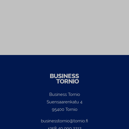
asiaka
tekemä
tunte
Business Tornio
Suensaarenkatu 4
95400 Tornio
businesstornio@tornio.fi
+358 40 090 2212