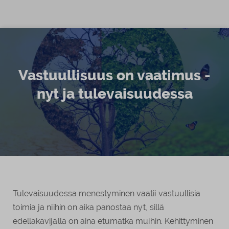
Siirry sisältöön
Vastuullisuus on vaatimus -
nyt ja tulevaisuudessa
Tulevaisuudessa menestyminen vaatii vastuullisia
toimia ja niihin on aika panostaa nyt, sillä
edelläkävijällä on aina etumatka muihin. Kehittyminen