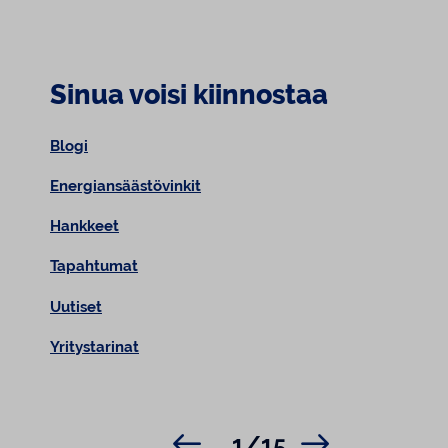
Sinua voisi kiinnostaa
Blogi
Energiansäästövinkit
Hankkeet
Tapahtumat
Uutiset
Yritystarinat
1/15