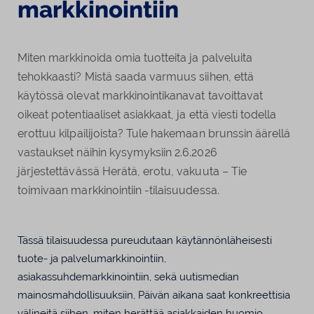
markkinointiin
Miten markkinoida omia tuotteita ja palveluita
tehokkaasti? Mistä saada varmuus siihen, että
käytössä olevat markkinointikanavat tavoittavat
oikeat potentiaaliset asiakkaat, ja että viesti todella
erottuu kilpailijoista? Tule hakemaan brunssin äärellä
vastaukset näihin kysymyksiin 2.6.2026
järjestettävässä Herätä, erotu, vakuuta – Tie
toimivaan markkinointiin -tilaisuudessa.
Tässä tilaisuudessa pureudutaan käytännönläheisesti
tuote- ja palvelumarkkinointiin,
asiakassuhdemarkkinointiin, sekä uutismedian
mainosmahdollisuuksiin, Päivän aikana saat konkreettisia
välineitä siihen, miten herättää asiakkaiden huomio,