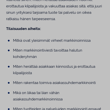
erottautua kilpailijoista ja vakuuttaa asiakas siitä, että juuri
sinun yrityksesi tarjoama tuote tai palvelu on oikea
ratkaisu hänen tarpeeseensa.
Tilaisuuden aiheita:
Mitkä ovat yleisimmät virheet markkinoinnissa
Miten markkinointiviesti tavoittaa halutun
kohderyhmän
Miten herättää asiakkaan kiinnostus ja erottautua
kilpailijoista
Miten rakentaa toimiva asiakassuhdemarkkinointi
Mikä on liikaa tai liian vähän
asiakassuhdemarkkinoinnissa
Miten tuotteiden ja palveluiden markkinointi eroavat