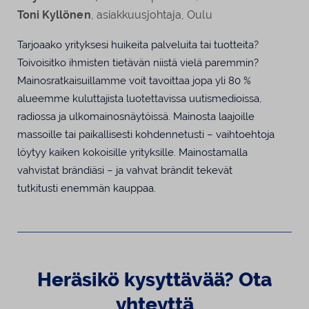
Toni Kyllönen
, asiakkuusjohtaja, Oulu
Tarjoaako yrityksesi huikeita palveluita tai tuotteita?
Toivoisitko ihmisten tietävän niistä vielä paremmin?
Mainosratkaisuillamme voit tavoittaa jopa yli 80 %
alueemme kuluttajista luotettavissa uutismedioissa,
radiossa ja ulkomainosnäytöissä. Mainosta laajoille
massoille tai paikallisesti kohdennetusti – vaihtoehtoja
löytyy kaiken kokoisille yrityksille. Mainostamalla
vahvistat brändiäsi – ja vahvat brändit tekevät
tutkitusti
enemmän kauppaa.
Heräsikö kysyttävää? Ota
yhteyttä