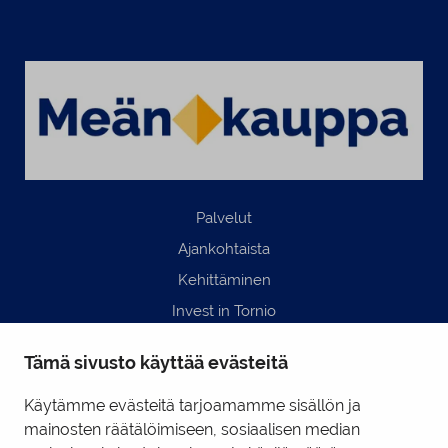
Palvelut
Ajankohtaista
Kehittäminen
Invest in Tornio
Business Tornio
Tämä sivusto käyttää evästeitä
Yhteystiedot
Hyödyllisiä linkkejä
Käytämme evästeitä tarjoamamme sisällön ja
mainosten räätälöimiseen, sosiaalisen median