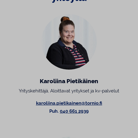
Karoliina Pietikäinen
Yrityskehittäjä, Aloittavat yritykset ja kv-palvelut
karoliina.pietikainen@tornio.fi
Puh.
040 661 2939