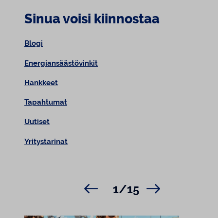
Sinua voisi kiinnostaa
Blogi
Energiansäästövinkit
Hankkeet
Tapahtumat
Uutiset
Yritystarinat
1/15