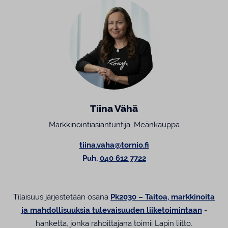
Tiina Vähä
Markkinointiasiantuntija, Meänkauppa
tiina.vaha@tornio.fi
Puh.
040 612 7722
Tilaisuus järjestetään osana
Pk2030 – Taitoa, markkinoita
ja mahdollisuuksia tulevaisuuden liiketoimintaan
-
hanketta, jonka rahoittajana toimii Lapin liitto.