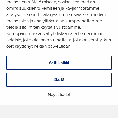
mainosten räätälöimiseen, sosiaalisen median
ominaisuuksien tukemiseen ja kävijämäärämme
Business Tornio Facebook
analysoimiseen. Lisäksi jaamme sosiaalisen median,
mainosalan ja analytiikka-alan kumppaneillemme
Business Tornio LinkedIn
tietoja siitä, miten käytät sivustoamme.
Kumppanimme voivat yhdistää näitä tietoja muihin
tietoihin, joita olet antanut heille tai joita on kerätty, kun
Tietosuojaseloste
|
Käyttöehdot
|
Evästeiden hallinta
olet käyttänyt heidän palvelujaan.
Salli kaikki
Kiellä
Digi- ja mainostoimisto Höyry Rovaniemi ja Oulu
Näytä tiedot