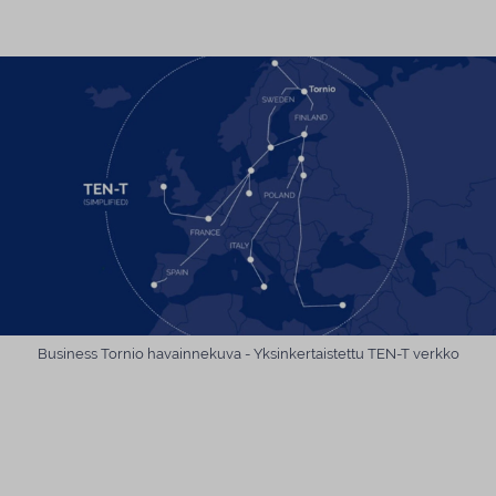
Business Tornio havainnekuva - Yksinkertaistettu TEN-T verkko