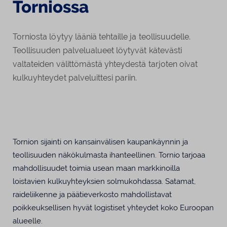
Torniossa
Torniosta löytyy lääniä tehtaille ja teollisuudelle.
Teollisuuden palvelualueet löytyvät kätevästi
valtateiden välittömästä yhteydestä tarjoten oivat
kulkuyhteydet palveluittesi pariin.
Tornion sijainti on kansainvälisen kaupankäynnin ja
teollisuuden näkökulmasta ihanteellinen. Tornio tarjoaa
mahdollisuudet toimia usean maan markkinoilla
loistavien kulkuyhteyksien solmukohdassa. Satamat,
raideliikenne ja päätieverkosto mahdollistavat
poikkeuksellisen hyvät logistiset yhteydet koko Euroopan
alueelle.