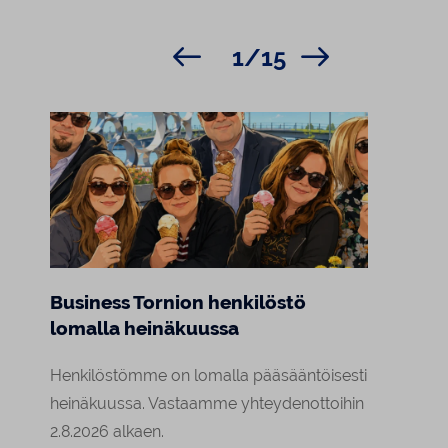
1/15
Business Tornion henkilöstö
Marj
lomalla heinäkuussa
Raja
asiak
Henkilöstömme on lomalla pääsääntöisesti
Tornion
heinäkuussa. Vastaamme yhteydenottoihin
a
arki o
2.8.2026 alkaen.