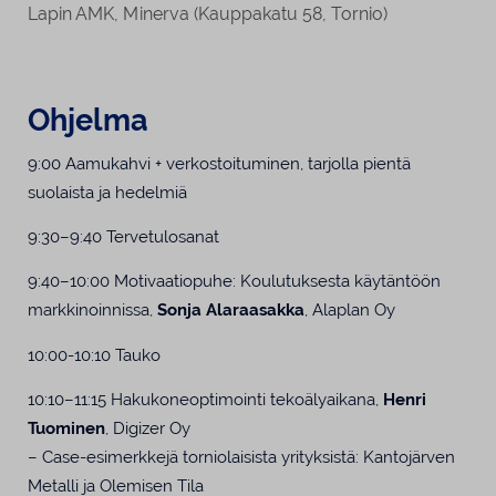
Lapin AMK, Minerva (Kauppakatu 58, Tornio)
Ohjelma
9:00 Aamukahvi + verkostoituminen, tarjolla pientä
suolaista ja hedelmiä
9:30–9:40 Tervetulosanat
9:40–10:00 Motivaatiopuhe: Koulutuksesta käytäntöön
markkinoinnissa,
Sonja Alaraasakka
, Alaplan Oy
10:00-10:10 Tauko
10:10–11:15 Hakukoneoptimointi tekoälyaikana,
Henri
Tuominen
, Digizer Oy
– Case-esimerkkejä torniolaisista yrityksistä: Kantojärven
Metalli ja Olemisen Tila