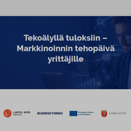
Siirry sisältöön
Tekoälyllä tuloksiin –
Markkinoinnin tehopäivä
yrittäjille