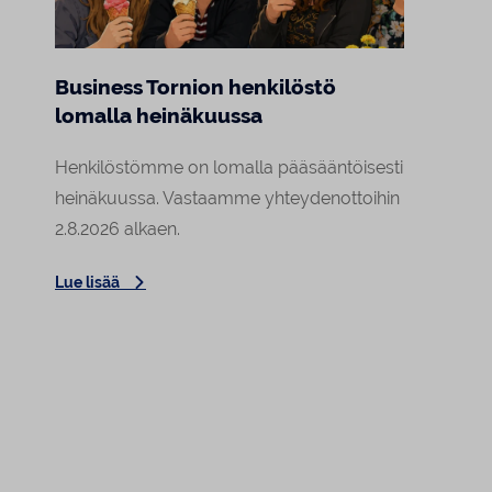
Business Tornion henkilöstö
Marj
lomalla heinäkuussa
Raja
asiak
Henkilöstömme on lomalla pääsääntöisesti
Tornion
heinäkuussa. Vastaamme yhteydenottoihin
arki o
2.8.2026 alkaen.
Lehmin
Lue lisää
Elokuu
Lue lis
asiaka
tekemä
tunte