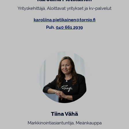
Yrityskehittäjä, Aloittavat yritykset ja kv-palvelut
karoliina.pietikainen@tornio.fi
Puh.
040 661 2939
Tiina Vähä
Markkinointiasiantuntija, Meänkauppa