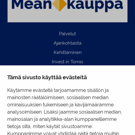
Palvelut
Ajankohtaista
Kehittäminen
Invest in Tornio
Business Tornio
Tämä sivusto käyttää evästeitä
Yhteystiedot
Hyödyllisiä linkkejä
Käytämme evästeitä tarjoamamme sisällön ja
mainosten räätälöimiseen, sosiaalisen median
ominaisuuksien tukemiseen ja kävijämäärämme
Business Tornio Facebook
analysoimiseen. Lisäksi jaamme sosiaalisen median,
mainosalan ja analytiikka-alan kumppaneillemme
Business Tornio LinkedIn
tietoja siitä, miten käytät sivustoamme.
Kumppanimme voivat yhdistää näitä tietoja muihin