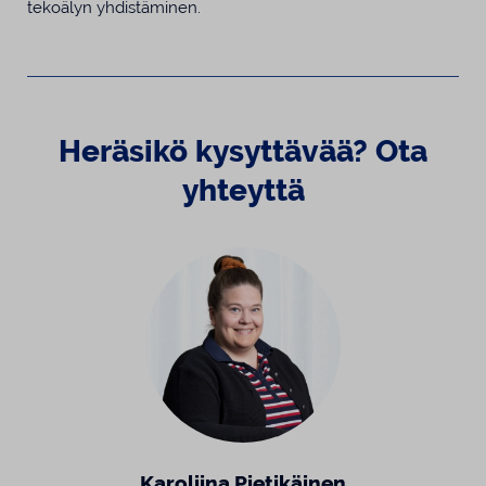
tekoälyn yhdistäminen.
Heräsikö kysyttävää? Ota
yhteyttä
Karoliina Pietikäinen