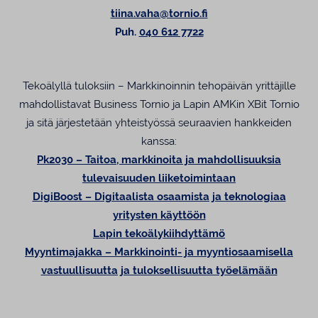
tiina.vaha@tornio.fi
Puh.
040 612 7722
Tekoälyllä tuloksiin – Markkinoinnin tehopäivän yrittäjille
mahdollistavat Business Tornio ja Lapin AMKin XBit Tornio
ja sitä järjestetään yhteistyössä seuraavien hankkeiden
kanssa:
Pk2030 – Taitoa, markkinoita ja mahdollisuuksia
tulevaisuuden liiketoimintaan
DigiBoost – Digitaalista osaamista ja teknologiaa
yritysten käyttöön
Lapin tekoälykiihdyttämö
Myyntimajakka – Markkinointi- ja myyntiosaamisella
vastuullisuutta ja tuloksellisuutta työelämään