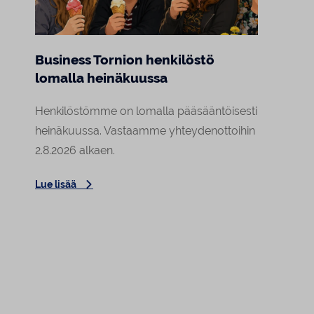
Business Tornion henkilöstö
Marj
lomalla heinäkuussa
Raja
asiak
Henkilöstömme on lomalla pääsääntöisesti
Tornion
heinäkuussa. Vastaamme yhteydenottoihin
a
arki o
2.8.2026 alkaen.
Lehmin
Lue lisää
Elokuu
Lue lis
asiaka
tekemä
tunte