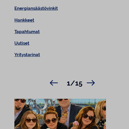
Energiansäästövinkit
Hankkeet
Tapahtumat
Uutiset
Yritystarinat
1/15