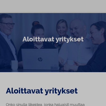
Siirry sisältöön
Aloittavat yritykset
Aloittavat yritykset
Onko sinulla liikeidea, jonka haluaisit muuttaa