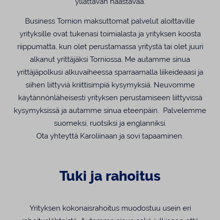
yllättävän haastavaa.
Business Tornion maksuttomat palvelut aloittaville
yrityksille ovat tukenasi toimialasta ja yrityksen koosta
riippumatta, kun olet perustamassa yritystä tai olet juuri
alkanut yrittäjäksi Torniossa. Me autamme sinua
yrittäjäpolkusi alkuvaiheessa sparraamalla liikeideaasi ja
siihen liittyviä kriittisimpiä kysymyksiä. Neuvomme
käytännönläheisesti yrityksen perustamiseen liittyvissä
kysymyksissä ja autamme sinua eteenpäin. Palvelemme
suomeksi, ruotsiksi ja englanniksi.
Ota yhteyttä Karoliinaan ja sovi tapaaminen.
Tuki ja rahoitus
Yrityksen kokonaisrahoitus muodostuu usein eri