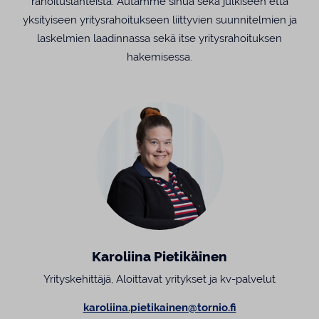
rahoituslähteistä. Autamme sinua sekä julkiseen että
yksityiseen yritysrahoitukseen liittyvien suunnitelmien ja
laskelmien laadinnassa sekä itse yritysrahoituksen
hakemisessa.
Karoliina Pietikäinen
Yrityskehittäjä, Aloittavat yritykset ja kv-palvelut
karoliina.pietikainen@tornio.fi