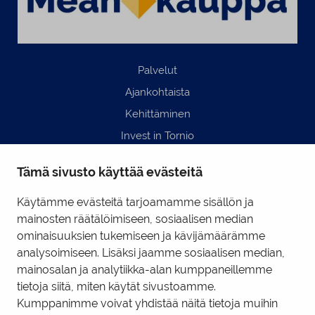
Palvelut
Ajankohtaista
Kehittäminen
Invest in Tornio
Business Tornio
Tämä sivusto käyttää evästeitä
Yhteystiedot
Hyödyllisiä linkkejä
Käytämme evästeitä tarjoamamme sisällön ja
mainosten räätälöimiseen, sosiaalisen median
ominaisuuksien tukemiseen ja kävijämäärämme
Business Tornio Facebook
analysoimiseen. Lisäksi jaamme sosiaalisen median,
mainosalan ja analytiikka-alan kumppaneillemme
Business Tornio LinkedIn
tietoja siitä, miten käytät sivustoamme.
Kumppanimme voivat yhdistää näitä tietoja muihin