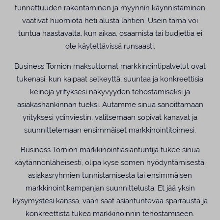
tunnettuuden rakentaminen ja myynnin käynnistäminen
vaativat huomiota heti alusta lähtien. Usein tämä voi
tuntua haastavalta, kun aikaa, osaamista tai budjettia ei
ole käytettävissä runsaasti.
Business Tornion maksuttomat markkinointipalvelut ovat
tukenasi, kun kaipaat selkeyttä, suuntaa ja konkreettisia
keinoja yrityksesi näkyvyyden tehostamiseksi ja
asiakashankinnan tueksi. Autamme sinua sanoittamaan
yrityksesi ydinviestin, valitsemaan sopivat kanavat ja
suunnittelemaan ensimmäiset markkinointitoimesi.
Business Tornion markkinointiasiantuntija tukee sinua
käytännönläheisesti, olipa kyse somen hyödyntämisestä,
asiakasryhmien tunnistamisesta tai ensimmäisen
markkinointikampanjan suunnittelusta. Et jää yksin
kysymystesi kanssa, vaan saat asiantuntevaa sparrausta ja
konkreettista tukea markkinoinnin tehostamiseen.