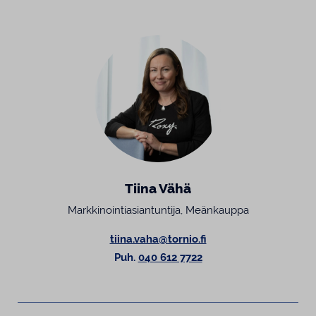
Tiina Vähä
Markkinointiasiantuntija, Meänkauppa
tiina.vaha@tornio.fi
Puh.
040 612 7722