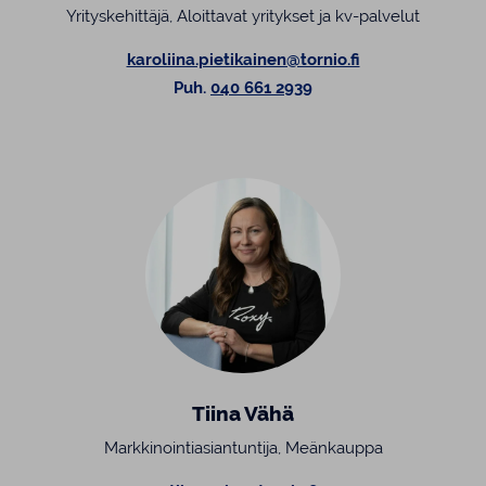
Yrityskehittäjä, Aloittavat yritykset ja kv-palvelut
karoliina.pietikainen@tornio.fi
Puh.
040 661 2939
Tiina Vähä
Markkinointiasiantuntija, Meänkauppa