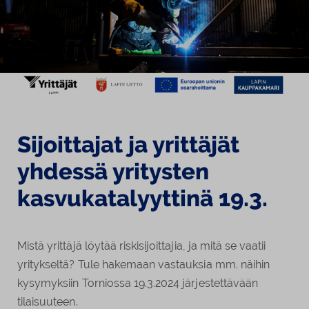
Sijoittajat ja yrittäjät
yhdessä yritysten
kasvukatalyyttinä 19.3.
Mistä yrittäjä löytää riskisijoittajia, ja mitä se vaatii
yritykseltä? Tule hakemaan vastauksia mm. näihin
kysymyksiin Torniossa 19.3.2024 järjestettävään
tilaisuuteen.