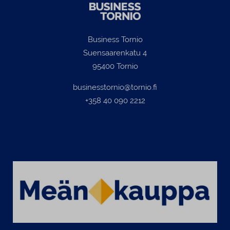
ja Nor
hyvin 
Millai
Business Tornio
seuraa
Suensaarenkatu 4
95400 Tornio
businesstornio@tornio.fi
+358 40 090 2212