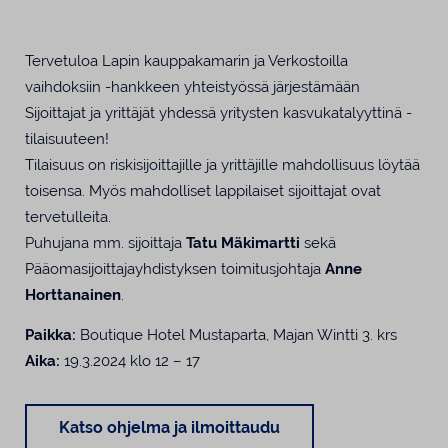
Tervetuloa Lapin kauppakamarin ja Verkostoilla
vaihdoksiin -hankkeen yhteistyössä järjestämään
Sijoittajat ja yrittäjät yhdessä yritysten kasvukatalyyttinä -
tilaisuuteen!
Tilaisuus on riskisijoittajille ja yrittäjille mahdollisuus löytää
toisensa. Myös mahdolliset lappilaiset sijoittajat ovat
tervetulleita.
Puhujana mm. sijoittaja
Tatu Mäkimartti
sekä
Pääomasijoittajayhdistyksen toimitusjohtaja
Anne
Horttanainen
.
Paikka:
Boutique Hotel Mustaparta, Majan Wintti 3. krs
Aika:
19.3.2024 klo 12 – 17
Katso ohjelma ja ilmoittaudu