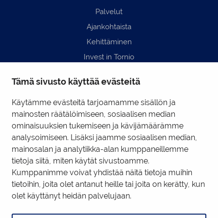
Palvelut
Ajankohtaista
Kehittäminen
Invest in Tornio
Business Tornio
Tämä sivusto käyttää evästeitä
Yhteystiedot
Hyödyllisiä linkkejä
Käytämme evästeitä tarjoamamme sisällön ja
mainosten räätälöimiseen, sosiaalisen median
ominaisuuksien tukemiseen ja kävijämäärämme
Business Tornio Facebook
analysoimiseen. Lisäksi jaamme sosiaalisen median,
mainosalan ja analytiikka-alan kumppaneillemme
Business Tornio LinkedIn
tietoja siitä, miten käytät sivustoamme.
Kumppanimme voivat yhdistää näitä tietoja muihin
tietoihin, joita olet antanut heille tai joita on kerätty, kun
Tietosuojaseloste
|
Käyttöehdot
|
Evästeiden hallinta
olet käyttänyt heidän palvelujaan.