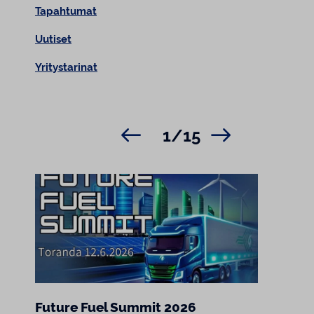
Tapahtumat
Uutiset
Yritystarinat
1/15
Future Fuel Summit 2026
Rake