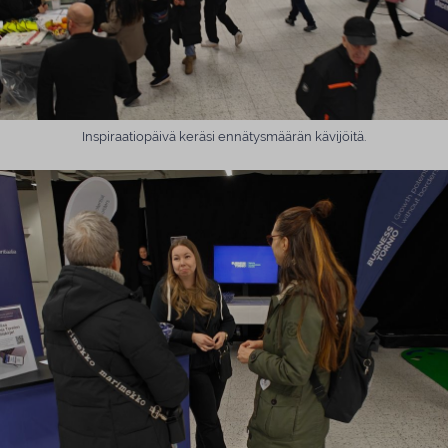
Inspiraatiopäivä keräsi ennätysmäärän kävijöitä.