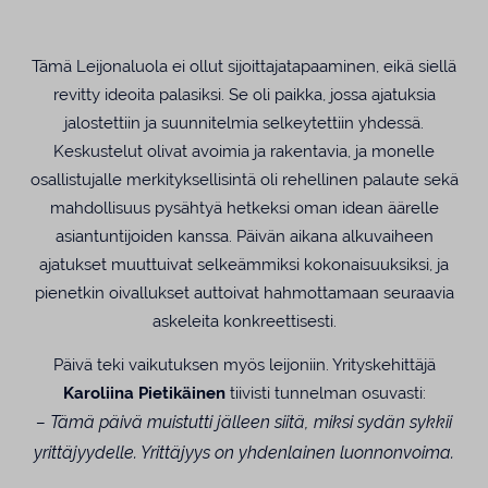
Tämä Leijonaluola ei ollut sijoittajatapaaminen, eikä siellä
revitty ideoita palasiksi. Se oli paikka, jossa ajatuksia
jalostettiin ja suunnitelmia selkeytettiin yhdessä.
Keskustelut olivat avoimia ja rakentavia, ja monelle
osallistujalle merkityksellisintä oli rehellinen palaute sekä
mahdollisuus pysähtyä hetkeksi oman idean äärelle
asiantuntijoiden kanssa. Päivän aikana alkuvaiheen
ajatukset muuttuivat selkeämmiksi kokonaisuuksiksi, ja
pienetkin oivallukset auttoivat hahmottamaan seuraavia
askeleita konkreettisesti.
Päivä teki vaikutuksen myös leijoniin. Yrityskehittäjä
Karoliina Pietikäinen
tiivisti tunnelman osuvasti:
– Tämä päivä muistutti jälleen siitä, miksi sydän sykkii
yrittäjyydelle. Yrittäjyys on yhdenlainen luonnonvoima.