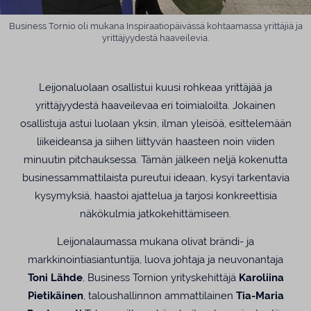
Business Tornio oli mukana Inspiraatiopäivässä kohtaamassa yrittäjiä ja
yrittäjyydestä haaveilevia.
Leijonaluolaan osallistui kuusi rohkeaa yrittäjää ja
yrittäjyydestä haaveilevaa eri toimialoilta. Jokainen
osallistuja astui luolaan yksin, ilman yleisöä, esittelemään
liikeideansa ja siihen liittyvän haasteen noin viiden
minuutin pitchauksessa. Tämän jälkeen neljä kokenutta
businessammattilaista pureutui ideaan, kysyi tarkentavia
kysymyksiä, haastoi ajattelua ja tarjosi konkreettisia
näkökulmia jatkokehittämiseen.
Leijonalaumassa mukana olivat brändi- ja
markkinointiasiantuntija, luova johtaja ja neuvonantaja
Toni Lähde
, Business Tornion yrityskehittäjä
Karoliina
Pietikäinen
, taloushallinnon ammattilainen
Tia-Maria