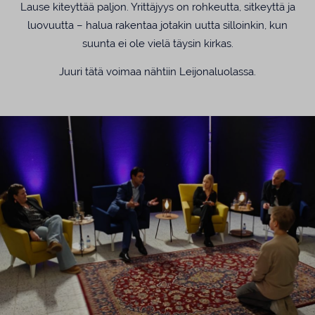
Lause kiteyttää paljon. Yrittäjyys on rohkeutta, sitkeyttä ja
luovuutta – halua rakentaa jotakin uutta silloinkin, kun
suunta ei ole vielä täysin kirkas.
Juuri tätä voimaa nähtiin Leijonaluolassa.