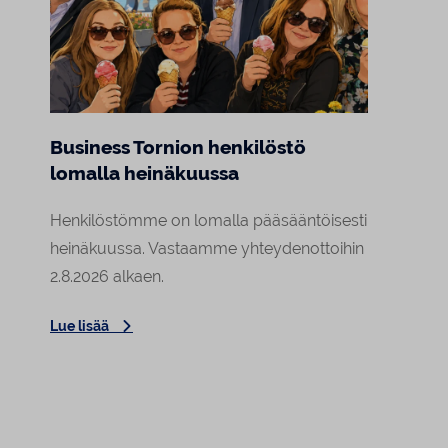
Business Tornion henkilöstö
Marj
lomalla heinäkuussa
Raja
asiak
Henkilöstömme on lomalla pääsääntöisesti
Tornion
heinäkuussa. Vastaamme yhteydenottoihin
arki o
2.8.2026 alkaen.
Lehmin
Lue lisää
Elokuu
Lue lis
asiaka
tekemä
tunte