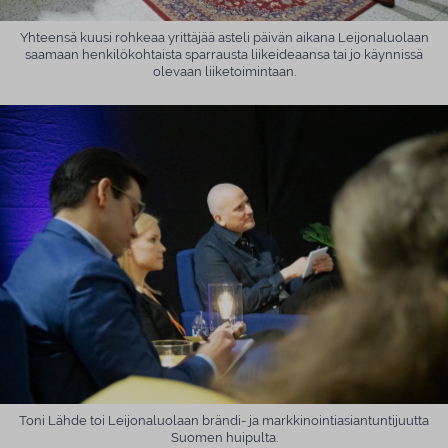
Yhteensä kuusi rohkeaa yrittäjää asteli päivän aikana Leijonaluolaan
saamaan henkilökohtaista sparrausta liikeideaansa tai jo käynnissä
olevaan liiketoimintaan.
Toni Lähde toi Leijonaluolaan brändi- ja markkinointiasiantuntijuutta
Suomen huipulta.