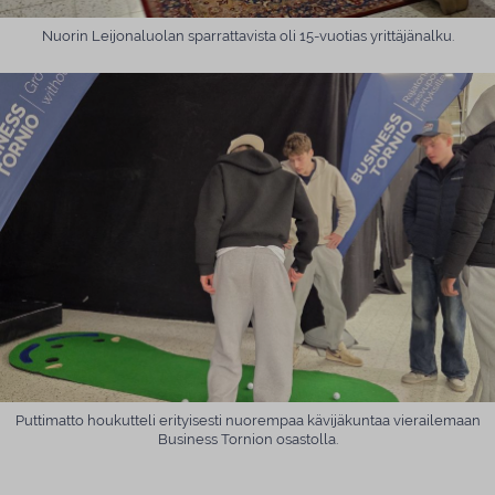
Nuorin Leijonaluolan sparrattavista oli 15-vuotias yrittäjänalku.
Puttimatto houkutteli erityisesti nuorempaa kävijäkuntaa vierailemaan
Business Tornion osastolla.