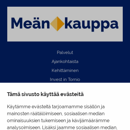
Palvelut
Ajankohtaista
Kehittäminen
Invest in Tornio
Business Tornio
Tämä sivusto käyttää evästeitä
Yhteystiedot
Hyödyllisiä linkkejä
Käytämme evästeitä tarjoamamme sisällön ja
mainosten räätälöimiseen, sosiaalisen median
ominaisuuksien tukemiseen ja kävijämäärämme
Business Tornio Facebook
analysoimiseen. Lisäksi jaamme sosiaalisen median,