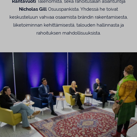
Rantavuoti
Talenomilta, sekä rahoitusalan asiantuntija
Nicholas Gill
Osuuspankista. Yhdessä he toivat
keskusteluun vahvaa osaamista brändin rakentamisesta,
liiketoiminnan kehittämisestä, talouden hallinnasta ja
rahoituksen mahdollisuuksista.