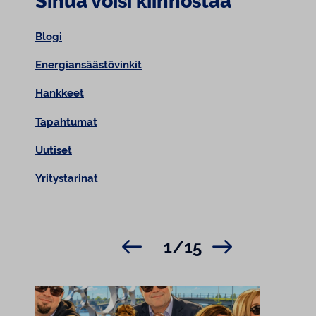
Sinua voisi kiinnostaa
Blogi
Energiansäästövinkit
Hankkeet
Tapahtumat
Uutiset
Yritystarinat
1/15