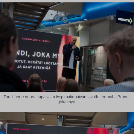
Toni Lähde nousi iltapäivällä Inspiraatiopäivän lavalle teemalla Brändi,
joka myy.