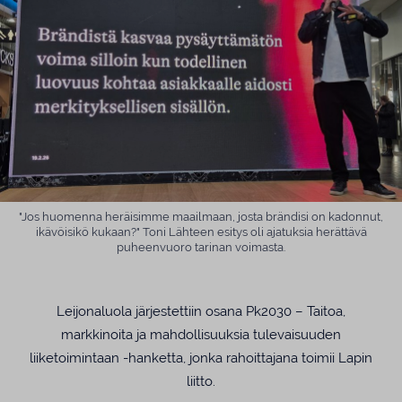
"Jos huomenna heräisimme maailmaan, josta brändisi on kadonnut,
ikävöisikö kukaan?" Toni Lähteen esitys oli ajatuksia herättävä
puheenvuoro tarinan voimasta.
Leijonaluola järjestettiin osana Pk2030 – Taitoa,
markkinoita ja mahdollisuuksia tulevaisuuden
liiketoimintaan -hanketta, jonka rahoittajana toimii Lapin
liitto.