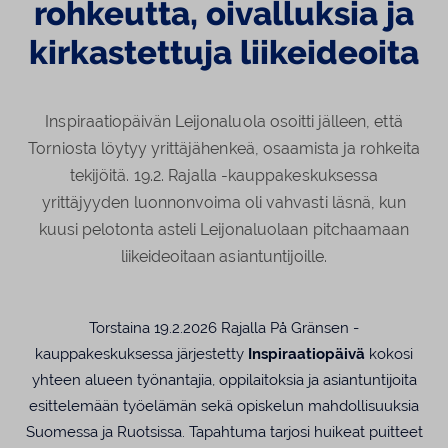
rohkeutta, oivalluksia ja
kirkastettuja liikeideoita
Inspiraatiopäivän Leijonaluola osoitti jälleen, että
Torniosta löytyy yrittäjähenkeä, osaamista ja rohkeita
tekijöitä. 19.2. Rajalla -kauppakeskuksessa
yrittäjyyden luonnonvoima oli vahvasti läsnä, kun
kuusi pelotonta asteli Leijonaluolaan pitchaamaan
liikeideoitaan asiantuntijoille.
Torstaina 19.2.2026 Rajalla På Gränsen -
kauppakeskuksessa järjestetty
Inspiraatiopäivä
kokosi
yhteen alueen työnantajia, oppilaitoksia ja asiantuntijoita
esittelemään työelämän sekä opiskelun mahdollisuuksia
Suomessa ja Ruotsissa. Tapahtuma tarjosi huikeat puitteet