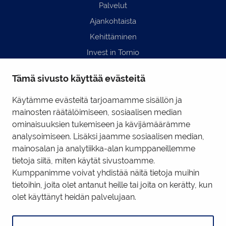
Palvelut
Ajankohtaista
Kehittäminen
Invest in Tornio
Business Tornio
Tämä sivusto käyttää evästeitä
Yhteystiedot
Hyödyllisiä linkkejä
Käytämme evästeitä tarjoamamme sisällön ja
mainosten räätälöimiseen, sosiaalisen median
ominaisuuksien tukemiseen ja kävijämäärämme
Business Tornio Facebook
analysoimiseen. Lisäksi jaamme sosiaalisen median,
mainosalan ja analytiikka-alan kumppaneillemme
Business Tornio LinkedIn
tietoja siitä, miten käytät sivustoamme.
Kumppanimme voivat yhdistää näitä tietoja muihin
tietoihin, joita olet antanut heille tai joita on kerätty, kun
Tietosuojaseloste
|
Käyttöehdot
|
Evästeiden hallinta
olet käyttänyt heidän palvelujaan.