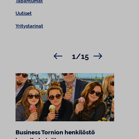
Tapahtumat
Uutiset
Yritystarinat
1/15
Business Tornion henkilöstö
Marj