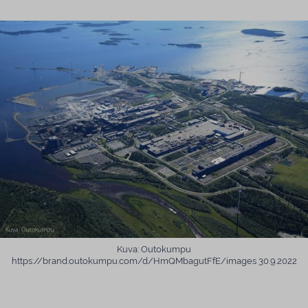
Kuva: Outokumpu
https://brand.outokumpu.com/d/HmQMbagutFfE/images 30.9.2022