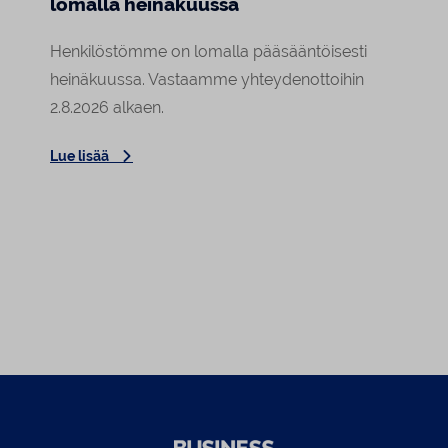
lomalla heinäkuussa
Raja
asiak
Henkilöstömme on lomalla pääsääntöisesti
Tornion
heinäkuussa. Vastaamme yhteydenottoihin
a
arki o
2.8.2026 alkaen.
Lehmin
Lue lisää
Elokuu
Lue lis
asiaka
tekemä
tunte