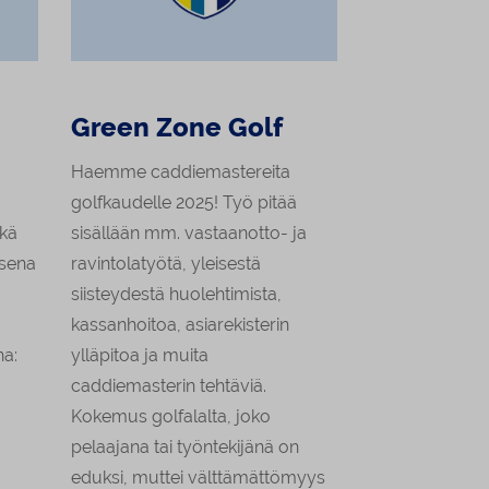
Green Zone Golf
Haemme caddiemastereita
golfkaudelle 2025! Työ pitää
ekä
sisällään mm. vastaanotto- ja
ksena
ravintolatyötä, yleisestä
siisteydestä huolehtimista,
kassanhoitoa, asiarekisterin
na:
ylläpitoa ja muita
caddiemasterin tehtäviä.
Kokemus golfalalta, joko
pelaajana tai työntekijänä on
eduksi, muttei välttämättömyys