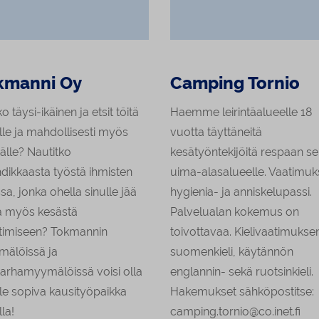
kmanni Oy
Camping Tornio
o täysi-ikäinen ja etsit töitä
Haemme leirintäalueelle 18
lle ja mahdollisesti myös
vuotta täyttäneitä
älle? Nautitko
kesätyöntekijöitä respaan s
dikkaasta työstä ihmisten
uima-alasalueelle. Vaatimu
sa, jonka ohella sinulle jää
hygienia- ja anniskelupassi.
a myös kesästä
Palvelualan kokemus on
timiseen? Tokmannin
toivottavaa. Kielivaatimukse
älöissä ja
suomenkieli, käytännön
arhamyymälöissä voisi olla
englannin- sekä ruotsinkieli.
lle sopiva kausityöpaikka
Hakemukset sähköpostitse:
lla!
camping.tornio@co.inet.fi