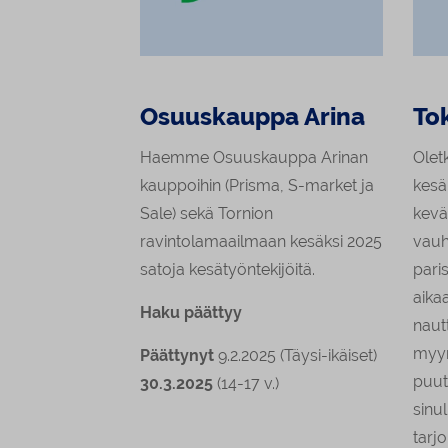
Osuuskauppa Arina
To
Haemme Osuuskauppa Arinan
Oletk
kauppoihin (Prisma, S-market ja
kesä
Sale) sekä Tornion
kevä
ravintolamaailmaan kesäksi 2025
vauh
satoja kesätyöntekijöitä.
paris
aika
Haku päättyy
naut
myym
Päättynyt
9.2.2025 (Täysi-ikäiset)
puut
30.3.2025
(14-17 v.)
sinu
tarjo