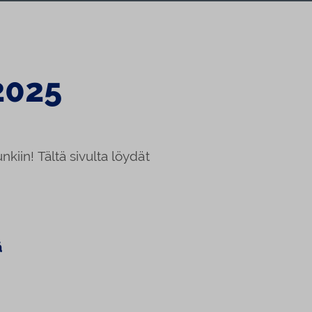
2025
kiin! Tältä sivulta löydät
ä