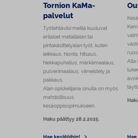
Tornion KaMa-
Ou
palvelut
Kesä
Kemi
Työtehtäviisi meillä kuuluvat
valm
erilaiset metallialan tai
vast
pintakäsittelyalan työt, kuten
ruos
leikkaus, hionta, hitsaus,
Alla
hiekkapuhallus, märkämaalaus,
luke
pulverimaalaus, viimeistely ja
avoi
pakkaus.
täyt
Alan opiskelijana sinulla on myös
mahdollisuus
Haku
kesäoppisopimukseen.
Haku päättyy 28.2.2025.
Hae kesätöihin!
Hae 