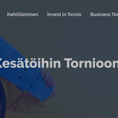
Kehittäminen
Invest in Tornio
Business To
esätöihin Tornioo