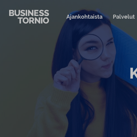
Siirry sisältöön
Ajankohtaista
Palvelut
K