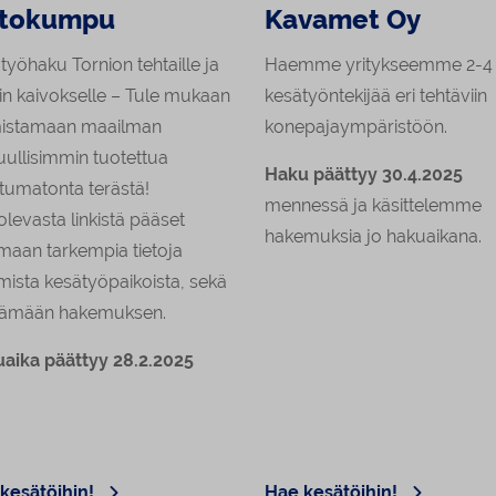
tokumpu
Kavamet Oy
työhaku Tornion tehtaille ja
Haemme yritykseemme 2-4
n kaivokselle –
Tule mukaan
kesätyöntekijää eri tehtäviin
istamaan maailman
konepajaympäristöön.
uullisimmin tuotettua
Haku päättyy 30.4.2025
tumatonta terästä!
mennessä ja käsittelemme
 olevasta linkistä pääset
hakemuksia jo hakuaikana.
maan tarkempia tietoja
mista kesätyöpaikoista, sekä
tämään hakemuksen.
aika päättyy 28.2.2025
kesätöihin!
Hae kesätöihin!