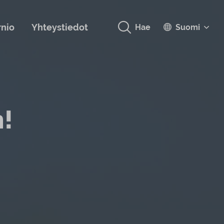
rnio
Yhteystiedot
Hae
Suomi
n!