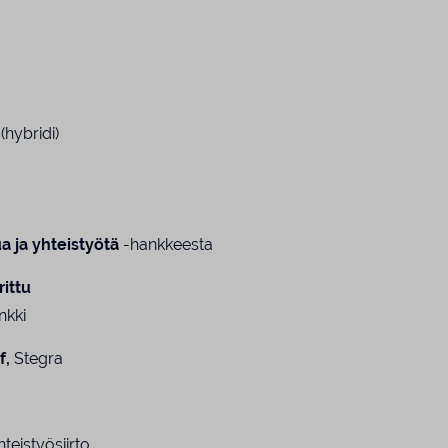
(hybridi)
a ja yhteistyötä
-hankkeesta
rittu
nkki
f,
Stegra
teistyösiirto