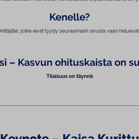
Kenelle?
ja kehittäjille, jotka eivät tyydy seuraamaan sivusta vaan haluava
esi – Kasvun ohituskaista on 
Tilaisuus on täynnä
Keynote – Kaisa Kuritt