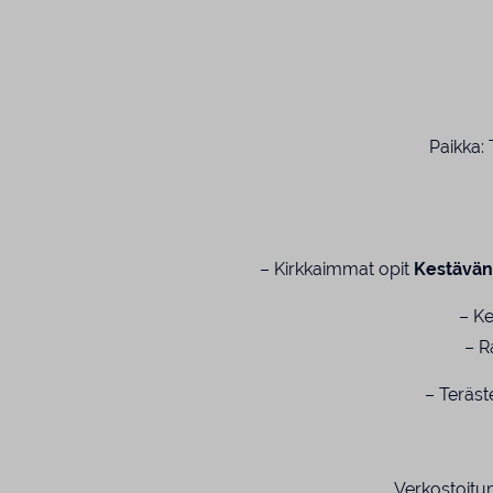
Paikka: 
– Kirkkaimmat opit
Kestävän 
– K
– R
– Teräs
Verkostoitum