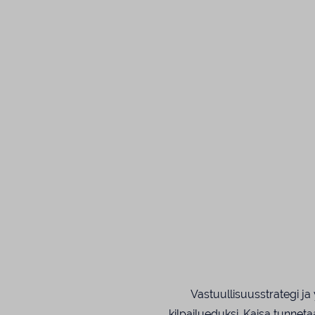
Vastuullisuusstrategi ja
kilpailueduksi. Kaisa tunnet