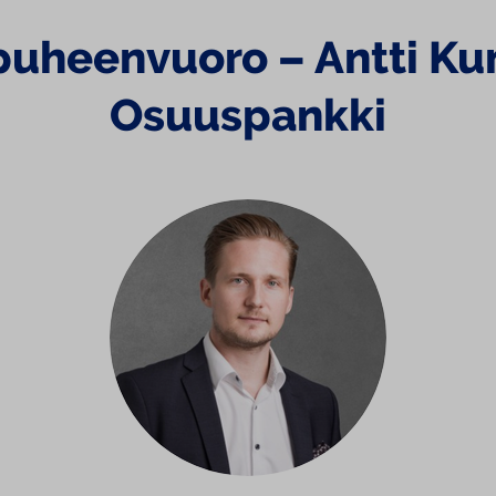
puheenvuoro – Antti K
Osuuspankki