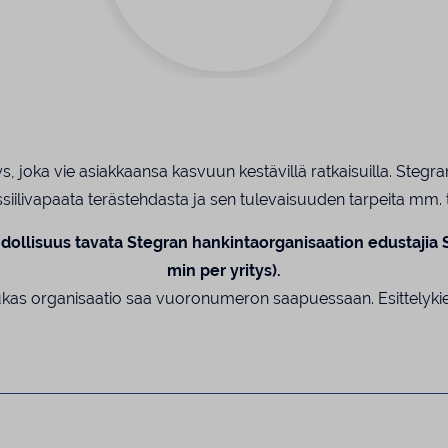
ys, joka vie asiakkaansa kasvuun kestävillä ratkaisuilla. Stegr
ossiilivapaata terästehdasta ja sen tulevaisuuden tarpeita mm
dollisuus tavata Stegran hankintaorganisaation edustajia 
min per yritys).
kas organisaatio saa vuoronumeron saapuessaan. Esittelykie