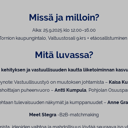
Missä ja milloin?
Aika: 25.9.2025 klo 12.00–16.00
Tornion kaupungintalo, Valtuustosali 9.krs + etäosallistuminen 
Mitä luvassa?
kehityksen ja vastuullisuuden kautta liiketoiminnan kasvu
eynote:
Vastuullisuustyö on muutoksen johtamista
–
Kaisa Ku
ahoittajan puheenvuoro –
Antti Kumpula
, Pohjolan Osuuspa
tehtaan tulevaisuuden näkymät ja kumppanuudet –
Anne Gra
Meet Stegra
-B2B-matchmaking
ista, ideoiden vaihtoa ja mahdollisuus löytää seuraava iso yh