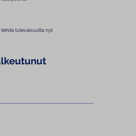
t tehdä tulevaisuutta nyt.
sulkeutunut
u