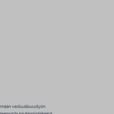
ntämään vastuullisuustyön
 teemoista käytännönläheisiä.