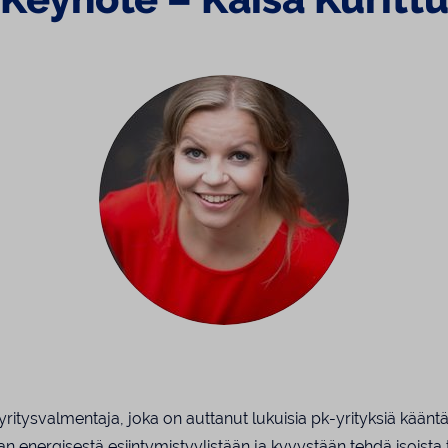
 yritysvalmentaja, joka on auttanut lukuisia pk-yrityksiä kää
aan energisestä esiintymistyylistään ja kyvystään tehdä isoista