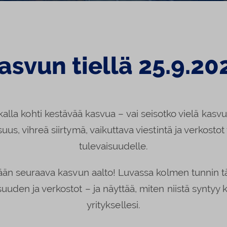
asvun tiellä 25.9.20
alla kohti kestävää kasvua – vai seisotko vielä kasvu
suus, vihreä siirtymä, vaikuttava viestintä ja verkostot
tulevaisuudelle.
än seuraava kasvun aalto! Luvassa kolmen tunnin tä
uuden ja verkostot – ja näyttää, miten niistä syntyy k
yrityksellesi.