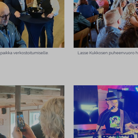
u paikka verkostoitumiselle.
Lasse Kukkosen puheenvuoro herät