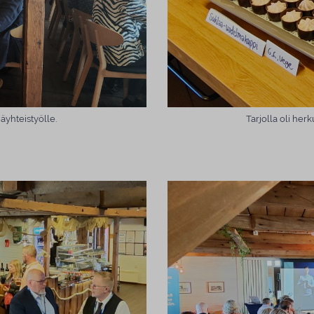
jäyhteistyölle.
Tarjolla oli her