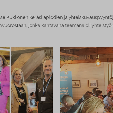
se Kukkonen keräsi aplodien ja yhteiskuvauspyyntöjen
nvuorostaan, jonka kantavana teemana oli yhteistyö