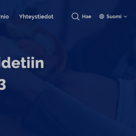
rnio
Yhteystiedot
Hae
Suomi
idetiin
3