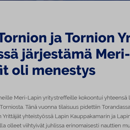
ornion ja Tornion Yr
ssä järjestämä Meri
fit oli menestys
ille Meri-Lapin yritystreffeille kokoontui yhteensä l
rniosta. Tänä vuonna tilaisuus pidettiin Torandassa, 
n Yrittäjät yhteistyössä Lapin Kauppakamarin ja Lapin
a olleet viihtyivät juhlissa erinomaisesti nauttien 