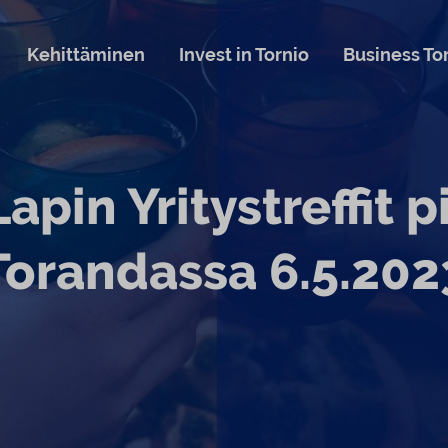
Kehittäminen
Invest in Tornio
Business To
apin Yritystreffit p
Torandassa 6.5.202