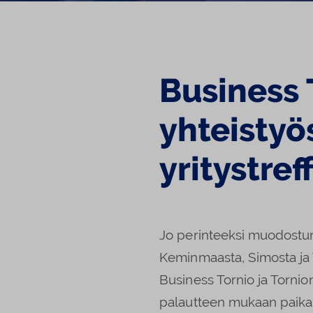
Business T
yhteistyö
yritystref
Jo perinteeksi muodostune
Keminmaasta, Simosta ja To
Business Tornio ja Tornio
palautteen mukaan paikall