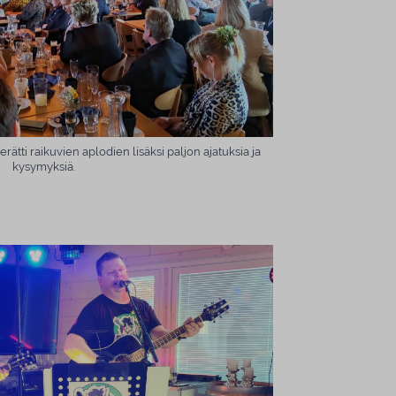
ti raikuvien aplodien lisäksi paljon ajatuksia ja
kysymyksiä.