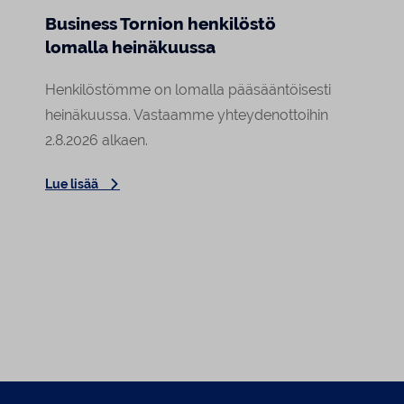
Business Tornion henkilöstö
Marj
lomalla heinäkuussa
Raja
asiak
Henkilöstömme on lomalla pääsääntöisesti
Tornion
heinäkuussa. Vastaamme yhteydenottoihin
a
arki o
2.8.2026 alkaen.
Lehmin
Lue lisää
Elokuu
Lue lis
asiaka
tekemä
tunte