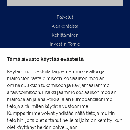
Palvelut
Ajankohtaista
Kehittäminen
Invest in Tornio
Business Tornio
Tämä sivusto käyttää evästeitä
Yhteystiedot
Hyödyllisiä linkkejä
Käytämme evästeitä tarjoamamme sisällön ja
mainosten räätälöimiseen, sosiaalisen median
ominaisuuksien tukemiseen ja kävijämäärämme
Business Tornio Facebook
analysoimiseen. Lisäksi jaamme sosiaalisen median,
mainosalan ja analytiikka-alan kumppaneillemme
Business Tornio LinkedIn
tietoja siitä, miten käytät sivustoamme.
Kumppanimme voivat yhdistää näitä tietoja muihin
tietoihin, joita olet antanut heille tai joita on kerätty, kun
Tietosuojaseloste
|
Käyttöehdot
|
Evästeiden hallinta
olet käyttänyt heidän palvelujaan.