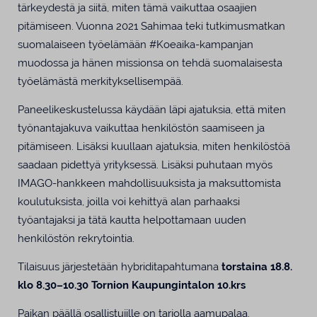
tärkeydestä ja siitä, miten tämä vaikuttaa osaajien
pitämiseen. Vuonna 2021 Sahimaa teki tutkimusmatkan
suomalaiseen työelämään #Koeaika-kampanjan
muodossa ja hänen missionsa on tehdä suomalaisesta
työelämästä merkityksellisempää.
Paneelikeskustelussa käydään läpi ajatuksia, että miten
työnantajakuva vaikuttaa henkilöstön saamiseen ja
pitämiseen. Lisäksi kuullaan ajatuksia, miten henkilöstöä
saadaan pidettyä yrityksessä. Lisäksi puhutaan myös
IMAGO-hankkeen mahdollisuuksista ja maksuttomista
koulutuksista, joilla voi kehittyä alan parhaaksi
työantajaksi ja tätä kautta helpottamaan uuden
henkilöstön rekrytointia.
Tilaisuus järjestetään hybriditapahtumana
torstaina 18.8.
klo 8.30–10.30 Tornion Kaupungintalon 10.krs
Paikan päällä osallistujille on tarjolla aamupalaa.