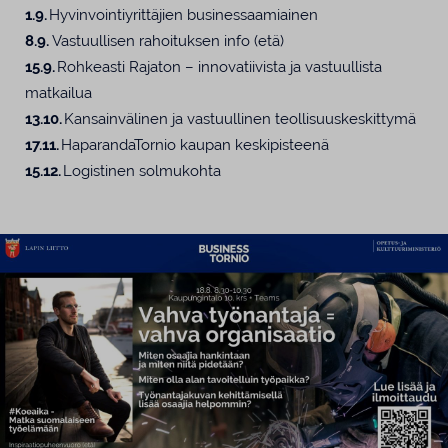
1.9.
Hyvinvointiyrittäjien businessaamiainen
8.9.
Vastuullisen rahoituksen info (etä)
15.9.
Rohkeasti Rajaton – innovatiivista ja vastuullista
matkailua
13.10.
Kansainvälinen ja vastuullinen teollisuuskeskittymä
17.11.
HaparandaTornio kaupan keskipisteenä
15.12.
Logistinen solmukohta