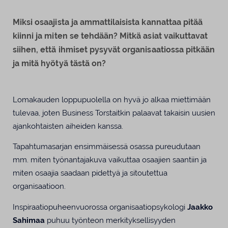
Miksi osaajista ja ammattilaisista kannattaa pitää
kiinni ja miten se tehdään? Mitkä asiat vaikuttavat
siihen, että ihmiset pysyvät organisaatiossa pitkään
ja mitä hyötyä tästä on?
Lomakauden loppupuolella on hyvä jo alkaa miettimään
tulevaa, joten Business Torstaitkin palaavat takaisin uusien
ajankohtaisten aiheiden kanssa.
Tapahtumasarjan ensimmäisessä osassa pureudutaan
mm. miten työnantajakuva vaikuttaa osaajien saantiin ja
miten osaajia saadaan pidettyä ja sitoutettua
organisaatioon.
Inspiraatiopuheenvuorossa organisaatiopsykologi
Jaakko
Sahimaa
puhuu työnteon merkityksellisyyden