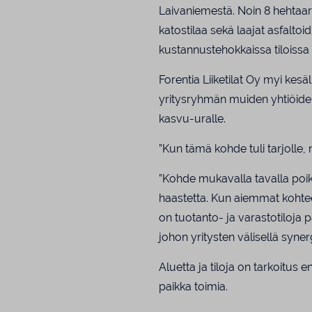
Laivaniemestä. Noin 8 hehtaar
katostilaa sekä laajat asfaltoi
kustannustehokkaissa tiloissa h
Forentia Liiketilat Oy myi kes
yritysryhmän muiden yhtiöid
kasvu-uralle.
”Kun tämä kohde tuli tarjolle, n
”Kohde mukavalla tavalla poik
haastetta. Kun aiemmat kohteemm
on tuotanto- ja varastotiloja 
johon yritysten välisellä syner
Aluetta ja tiloja on tarkoitus 
paikka toimia.