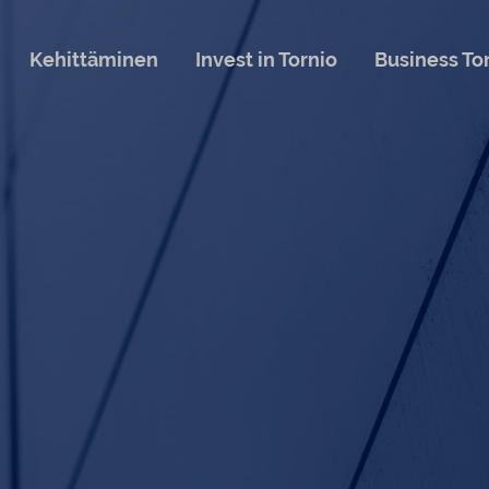
Kehittäminen
Invest in Tornio
Business To