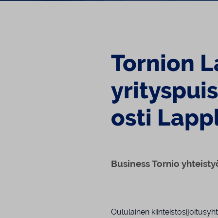
Tornion 
yrityspuis
osti Lapp
Business Tornio yhteist
Oululainen kiinteistösijoitusy