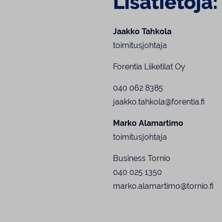
Lisätietoja:
Jaakko Tahkola
toimitusjohtaja
Forentia Liiketilat Oy
040 062 8385
jaakko.tahkola@forentia.fi
Marko Alamartimo
toimitusjohtaja
Business Tornio
040 025 1350
marko.alamartimo@tornio.fi