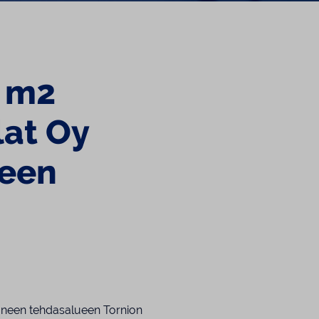
0 m2
lat Oy
ueen
utuneen tehdasalueen Tornion