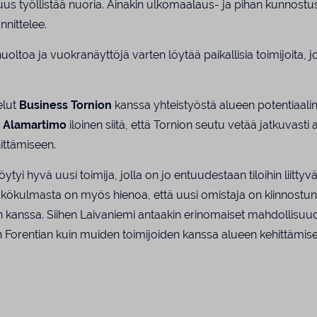
uus työllistää nuoria. Ainakin ulkomaalaus- ja pihan kunnostust
nnittelee.
huoltoa ja vuokranäyttöjä varten löytää paikallisia toimijoita, 
elut
Business Tornion
kanssa yhteistyöstä alueen potentiaali
 Alamartimo
iloinen siitä, että Tornion seutu vetää jatkuvasti a
ittämiseen.
tyi hyvä uusi toimija, jolla on jo entuudestaan tiloihin liittyv
äkökulmasta on myös hienoa, että uusi omistaja on kiinnostu
en kanssa. Siihen Laivaniemi antaakin erinomaiset mahdollis
in Forentian kuin muiden toimijoiden kanssa alueen kehittämis