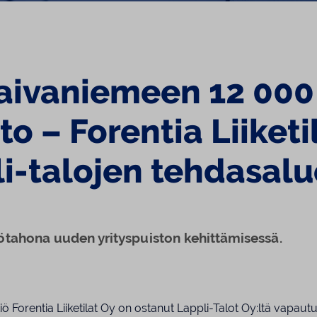
Laivaniemeen 12 00
to – Forentia Liiketi
li-talojen tehdasal
yötahona uuden yrityspuiston kehittämisessä.
htiö Forentia Liiketilat Oy on ostanut Lappli-Talot Oy:ltä vapa