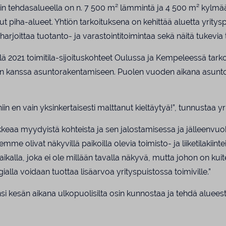
in tehdasalueella on n. 7 500 m² lämmintä ja 4 500 m² kylmää
dut piha-alueet. Yhtiön tarkoituksena on kehittää aluetta yritysp
arjoittaa tuotanto- ja varastointitoimintaa sekä näitä tukevia 
ällä 2021 toimitila-sijoituskohteet Oulussa ja Kempeleessä tark
en kanssa asuntorakentamiseen. Puolen vuoden aikana asunt
iin en vain yksinkertaisesti malttanut kieltäytyä!”, tunnustaa yr
keaa myydyistä kohteista ja sen jalostamisessa ja jälleenvuo
e olivat näkyvillä paikoilla olevia toimisto- ja liiketilakiint
paikalla, joka ei ole millään tavalla näkyvä, mutta johon on ku
gialla voidaan tuottaa lisäarvoa yrityspuistossa toimiville.”
ensi kesän aikana ulkopuolisilta osin kunnostaa ja tehdä aluees