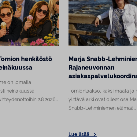
Tornion henkilöstö
Marja Snabb-Lehminie
einäkuussa
Rajaneuvonnan
asiakaspalvelukoordina
me on lomalla
sti heinäkuussa.
Tornionlaakso, kaksi maata ja r
teydenottoihin 2.8.2026
ylittävä arki ovat olleet osa Ma
Snabb-Lehminiemen elämää
lapsuudesta saakka. Elokuuss
aloittaa Rajaneuvonnan
asiakaspalvelukoordinaattorin
Lue lisää