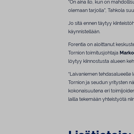
”On aina ilo, kun on mahdollis
olemaan tarjolla”, Tahkola suu
Jo sitä ennen täytyy kiinteistö
käynnistellään.
Forentia on aloittanut keskust
Tornion toimitusjohtaja
Marko
löytyy kiinnostusta alueen keh
“Laivaniemen tehdasalueelle löy
Tornion ja seudun yritysten n
kokonaisuutena eri toimijoid
lailla tekemään yhteistyötä ni