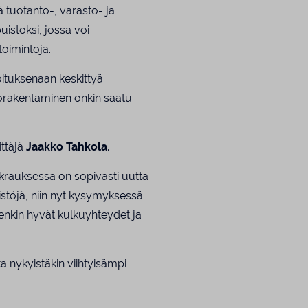
 tuotanto-, varasto- ja
uistoksi, jossa voi
toimintoja.
oituksenaan keskittyä
orakentaminen onkin saatu
ittäjä
Jaakko Tahkola
.
krauksessa on sopivasti uutta
eistöjä, niin nyt kysymyksessä
itenkin hyvät kulkuyhteydet ja
ta nykyistäkin viihtyisämpi