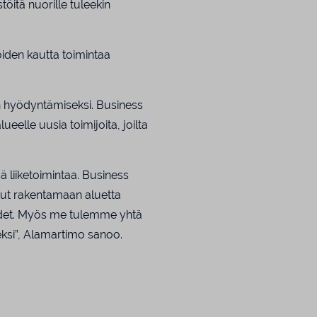
öitä nuorille tuleekin
joiden kautta toimintaa
n hyödyntämiseksi. Business
lueelle uusia toimijoita, joilta
ää liiketoimintaa. Business
nut rakentamaan aluetta
uudet. Myös me tulemme yhtä
eksi”, Alamartimo sanoo.