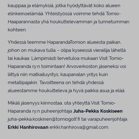
kauppaa ja elämyksiä, jotka hyödyttävät koko alueen
elinkeinoelämää. Yhteistyössä voimme tehdä Tornio-
Haaparannasta yhä houkuttelevamman ja tunnetumman
kohteen.
Yhdessä teemme HaparandaTornion alueesta paikan,
johon on mukava tulla – olipa kyseessä vierailija läheltä
tai kaukaa. Lämpimästi tervetuloa mukaan Visit Tornio-
Haparanda ry:n toimintaan! Arvoverkoston jäseneksi voi
liittyä niin matkailuyritys, kaupanalan yritys kuin
metallipajakin. Tavoitteena on tehdä yhdessä
alueestamme houkutteleva ja hyvä paikka asua ja elää.
Mikäli jäsenyys kiinnostaa, ota yhteyttä Visit Tornio-
Haparanda ry:n puheenjohtaja
Juha-Pekka Koskiseen
juha-pekka.koskinen@torniogolf.fi tai varapuheenjohtaja
Erkki Hanhirovaan
erkki.hanhirova@gmail.com.