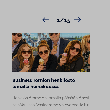
1/15
Business Tornion henkilöstö
Marj
lomalla heinäkuussa
Raja
asiak
Henkilöstömme on lomalla pääsääntöisesti
Tornion
heinäkuussa. Vastaamme yhteydenottoihin