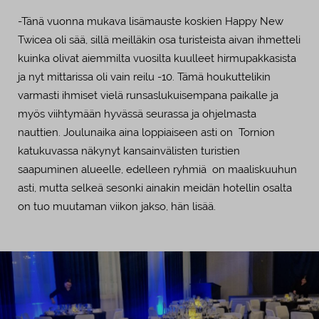
-Tänä vuonna mukava lisämauste koskien Happy New
Twicea oli sää, sillä meilläkin osa turisteista aivan ihmetteli
kuinka olivat aiemmilta vuosilta kuulleet hirmupakkasista
ja nyt mittarissa oli vain reilu -10. Tämä houkuttelikin
varmasti ihmiset vielä runsaslukuisempana paikalle ja
myös viihtymään hyvässä seurassa ja ohjelmasta
nauttien.
Joulunaika aina loppiaiseen asti on Tornion
katukuvassa näkynyt kansainvälisten turistien
saapuminen alueelle, edelleen ryhmiä on maaliskuuhun
asti, mutta selkeä sesonki ainakin meidän hotellin osalta
on tuo muutaman viikon jakso, hän lisää.