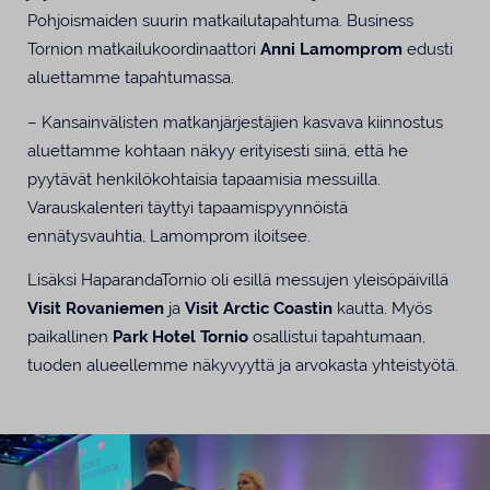
Pohjoismaiden suurin matkailutapahtuma. Business
Tornion matkailukoordinaattori
Anni Lamomprom
edusti
aluettamme tapahtumassa.
– Kansainvälisten matkanjärjestäjien kasvava kiinnostus
aluettamme kohtaan näkyy erityisesti siinä, että he
pyytävät henkilökohtaisia tapaamisia messuilla.
Varauskalenteri täyttyi tapaamispyynnöistä
ennätysvauhtia, Lamomprom iloitsee.
Lisäksi HaparandaTornio oli esillä messujen yleisöpäivillä
Visit Rovaniemen
ja
Visit Arctic Coastin
kautta. Myös
paikallinen
Park Hotel Tornio
osallistui tapahtumaan,
tuoden alueellemme näkyvyyttä ja arvokasta yhteistyötä.