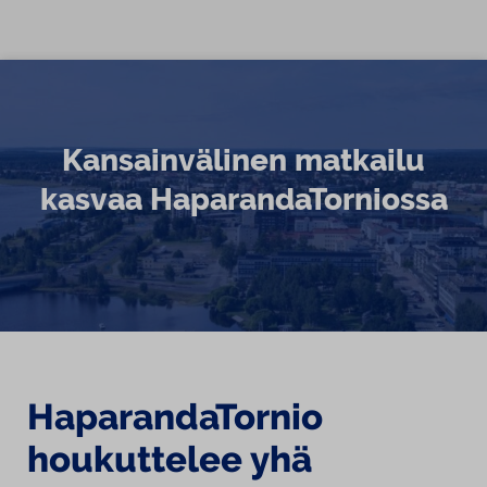
Siirry sisältöön
Kansainvälinen matkailu
kasvaa HaparandaTorniossa
HaparandaTornio
houkuttelee yhä