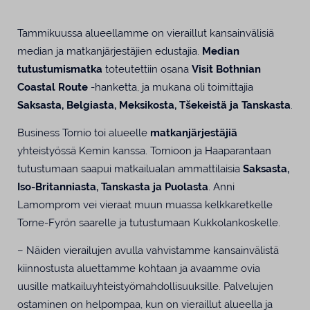
Tammikuussa alueellamme on vieraillut kansainvälisiä
median ja matkanjärjestäjien edustajia.
Median
tutustumismatka
toteutettiin osana
Visit Bothnian
Coastal Route
-hanketta, ja mukana oli toimittajia
Saksasta, Belgiasta, Meksikosta, Tšekeistä ja Tanskasta
.
Business Tornio toi alueelle
m
atkanjärjestäjiä
yhteistyössä Kemin kanssa. Tornioon ja Haaparantaan
tutustumaan saapui matkailualan ammattilaisia
Saksasta,
Iso-Britanniasta, Tanskasta ja Puolasta
. Anni
Lamomprom vei vieraat muun muassa kelkkaretkelle
Torne-Fyrön saarelle ja tutustumaan Kukkolankoskelle.
– Näiden vierailujen avulla vahvistamme kansainvälistä
kiinnostusta aluettamme kohtaan ja avaamme ovia
uusille matkailuyhteistyömahdollisuuksille. Palvelujen
ostaminen on helpompaa, kun on vieraillut alueella ja