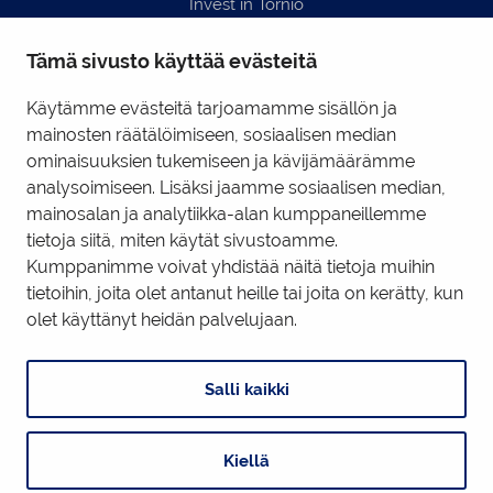
Invest in Tornio
Business Tornio
Tämä sivusto käyttää evästeitä
Yhteystiedot
Hyödyllisiä linkkejä
Käytämme evästeitä tarjoamamme sisällön ja
mainosten räätälöimiseen, sosiaalisen median
ominaisuuksien tukemiseen ja kävijämäärämme
Business Tornio Facebook
analysoimiseen. Lisäksi jaamme sosiaalisen median,
mainosalan ja analytiikka-alan kumppaneillemme
Business Tornio LinkedIn
tietoja siitä, miten käytät sivustoamme.
Kumppanimme voivat yhdistää näitä tietoja muihin
tietoihin, joita olet antanut heille tai joita on kerätty, kun
Tietosuojaseloste
|
Käyttöehdot
|
Evästeiden hallinta
olet käyttänyt heidän palvelujaan.
Salli kaikki
Kiellä
Digi- ja mainostoimisto Höyry Rovaniemi ja Oulu