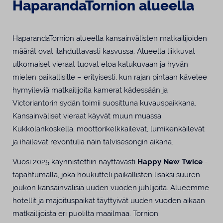
HaparandaTornion alueella
HaparandaTornion alueella kansainvälisten matkailijoiden
määrät ovat ilahduttavasti kasvussa. Alueella liikkuvat
ulkomaiset vieraat tuovat eloa katukuvaan ja hyvän
mielen paikallisille – erityisesti, kun rajan pintaan kävelee
hymyileviä matkailijoita kamerat kädessään ja
Victoriantorin sydän toimii suosittuna kuvauspaikkana.
Kansainväliset vieraat käyvät muun muassa
Kukkolankoskella, moottorikelkkailevat, lumikenkäilevät
ja ihailevat revontulia näin talvisesongin aikana.
Vuosi 2025 käynnistettiin näyttävästi
Happy New Twice
-
tapahtumalla, joka houkutteli paikallisten lisäksi suuren
joukon kansainvälisiä uuden vuoden juhlijoita. Alueemme
hotellit ja majoituspaikat täyttyivät uuden vuoden aikaan
matkailijoista eri puolilta maailmaa. Tornion