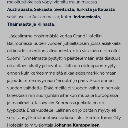
majoitusliikkeissä yöpyi vieraita muun muassa
Australiasta, Saksasta, Sveitsistä, Turkista ja Italiasta
sekä useista Aasian maista, kuten
Indonesiasta,
Thaimaasta ja Kiinasta
.
-Järjestimme ensimmäistä kertaa Grand Hotellin
Ballroomissa uuden vuoden juhlaillallisen, jossa asiakkaita
oli kuudesta eri kansallisuudesta, eikä yksikään niistä ollut
Suomi. Tunnelmasta pystyttiin päättelemään että tilaisuus
oli erittäin tykätty ja toivottu. Illallinen oli loppuunmyyty
ennen kuin kerkesimme sitä alkaa edes markkinoimaan,
ja jouduimme myymään ”ei oota” jo pari viikkoa ennen
vuoden vaihdetta. Ehkä meillä ei vuoden vaihtuminen ole
läheskään niin suuri juhlan aihe kun muualla Euroopassa
ja maailmalla, tai ainakin Suomessa juhlinta on eri
tyyppistä. Ensi vuodelle illallinen on jo osittain myyty eli
se ei jäänyt kertaluontoiseksi kokeiluksi, kertoo Tornio City
Hotelsin toimitusjohtaja
Johanna Kemppainen.