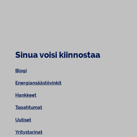
Sinua voisi kiinnostaa
Blogi
Energiansäästövinkit
Hankkeet
Tapahtumat
Uutiset
Yritystarinat