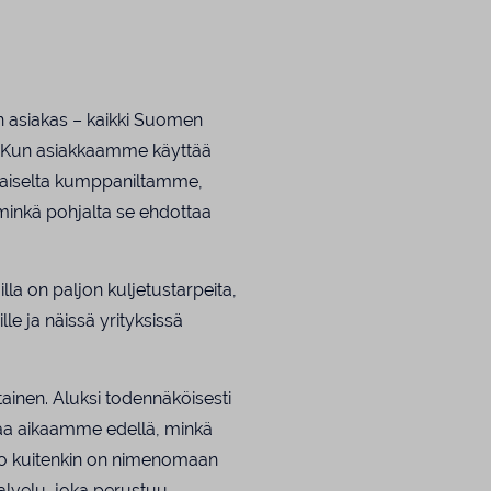
n asiakas – kaikki Suomen
ta. Kun asiakkaamme käyttää
llaiselta kumppaniltamme,
minkä pohjalta se ehdottaa
la on paljon kuljetustarpeita,
ille ja näissä yrityksissä
rtainen. Aluksi todennäköisesti
kaa aikaamme edellä, minkä
n ero kuitenkin on nimenomaan
lvelu, joka perustuu