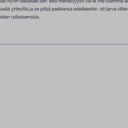
asiat hyvin ratkaisee sen, että menestyykö vai ei. Me olemme a
ellä yhteyttä ja se pitää paikkansa edelleenkin, oli tarve sitten 
eiden ratkaisemista.