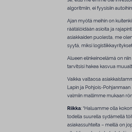
algoritmiin, ei fyysisiin autoihin
Ajan myötä meihin on kuitenk
räätälöidään asioita ja raja
asiakkaiden puolesta, me olem
syytä, miksi logistiikkayrityks
Alueen elinkeinoelämä on niin 
tarvitsisi hakea kasvua muualt
Vaikka valtaosa asiakkaistam
Lapin ja Pohjois-Pohjanmaan al
valmiin mallimme mukaan rönsy
Riikka
: “Haluamme olla kokon
todella suurella sydämellä töi
asiakassuhteita – meillä on jo