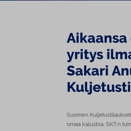
Aikaansa 
yritys il
Sakari A
Kuljetust
Suomen Kuljetustilaukset Oy
omaa kalustoa. SKT:n to