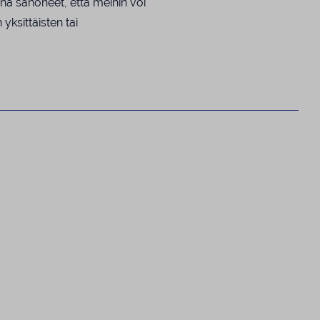
ina sanoneet, että meihin voi
yksittäisten tai