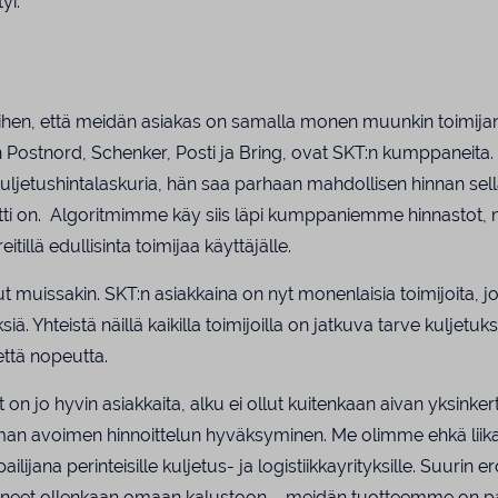
yi.
iihen, että meidän asiakas on samalla monen muunkin toimija
ten Postnord, Schenker, Posti ja Bring, ovat SKT:n kumppanei
uljetushintalaskuria, hän saa parhaan mahdollisen hinnan se
tti on. Algoritmimme käy siis läpi kumppaniemme hinnastot, 
eitillä edullisinta toimijaa käyttäjälle.
uissakin. SKT:n asiakkaina on nyt monenlaisia toimijoita, joil
iä. Yhteistä näillä kaikilla toimijoilla on jatkuva tarve kuljetuks
ttä nopeutta.
yt on jo hyvin asiakkaita, alku ei ollut kuitenkaan aivan yksinke
aman avoimen hinnoittelun hyväksyminen. Me olimme ehkä lii
pailijana perinteisille kuljetus- ja logistiikkayrityksille. Suuri
ineet ollenkaan omaan kalustoon – meidän tuotteemme on pa