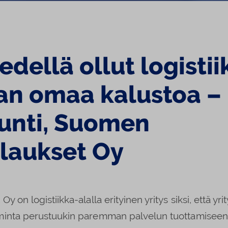
edellä ollut logisti
man omaa kalustoa – 
nunti, Suomen
ilaukset Oy
 on logistiikka-alalla erityinen yritys siksi, että yri
iminta perustuukin paremman palvelun tuottamiseen