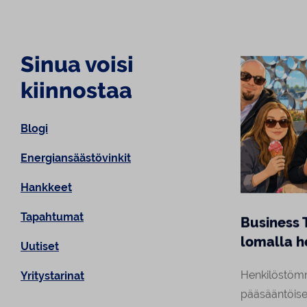
Sinua voisi
kiinnostaa
Blogi
Energiansäästövinkit
Hankkeet
Tapahtumat
Infotilaisuus: Suomalaisyritys
Business 
Ruotsissa - Osa 2. Vaadittavat
lomalla h
Uutiset
rekisteröinnit ja
Henkilöstöm
Yritystarinat
henkilöverotus
pääsääntöise