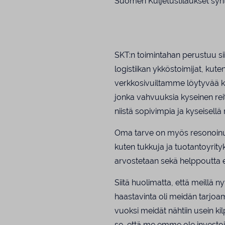
Suomen Kuljetustilaukset synt
SKT:n toimintahan perustuu s
logistiikan ykköstoimijat, ku
verkkosivuiltamme löytyvää k
jonka vahvuuksia kyseinen rei
niistä sopivimpia ja kyseisellä r
Oma tarve on myös resonoinut m
kuten tukkuja ja tuotantoyrityks
arvostetaan sekä helppoutta e
Siitä huolimatta, että meillä n
haastavinta oli meidän tarjo
vuoksi meidät nähtiin usein kil
se, että me emme ole investo