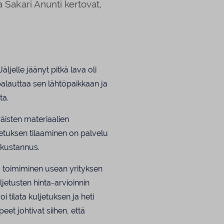
a Sakari Anunti kertovat,
Jäljelle jäänyt pitkä lava oli
palauttaa sen lähtöpaikkaan ja
ta.
räisten materiaalien
jetuksen tilaaminen on palvelu
 kustannus.
nä toimiminen usean yrityksen
jetusten hinta-arvioinnin
oi tilata kuljetuksen ja heti
et johtivat siihen, että