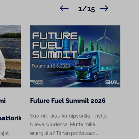
1/15
mi
Future Fuel Summit 2026
Ra
tu
Suomi liikkuu kumipyörillä – nyt ja
attoriksi
tulevaisuudessa. Mutta millä
Raj
ajat
energialla? Tähän polttavaan
neuv