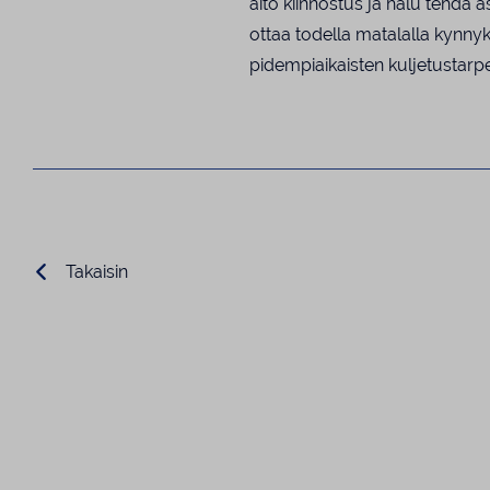
aito kiinnostus ja halu tehdä 
ottaa todella matalalla kynnyks
pidempiaikaisten kuljetustarp
Takaisin