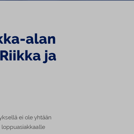
ikka-alan
Riikka ja
tyksellä ei ole yhtään
 loppuasiakkaalle