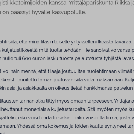
istiikkatoimijoiden kanssa. Yrittäjäpariskunta Riikka j
tu on päässyt hyvälle kasvupolulle.
hti siitä, että minä tilasin toiselle yritykselleni Ikeasta tavaraa. 
 kuljetusliikkeeltä mitä tuolle tehdään. He sanoivat voivansa 
minulle tuli 600 euron lasku tuosta palautetusta tyhjästä lavas
ämä voi näin mennä, että tilaaja joutuu itse huolehtimaan ylimää
elkeästi ilmoitettu tämän joutuvan siitä vielä maksamaan. Kul
in asia, ja asiakkaalla on oikeus tietää hankkimansa palvelun
ilausten tarinan alku liittyi myös omaan tarpeeseen. Yrittäjä
aiheuttanut monenlaisia kuljetustarpeita. Sitä myöten myös kul
jattelin, eikö voisi tehdä toisinkin – eikö voisi olla firma, josta v
ksamaan. Yhdessä oma kokemus ja töiden kautta syntyneet tarpe