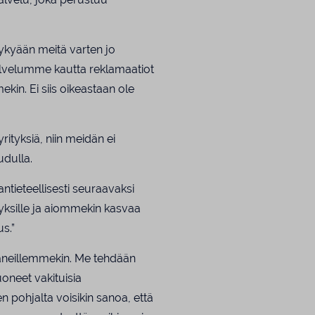
ykyään meitä varten jo
alvelumme kautta reklamaatiot
in. Ei siis oikeastaan ole
ityksiä, niin meidän ei
udulla.
ieteellisesti seuraavaksi
tyksille ja aiommekin kasvaa
s.”
aneillemmekin. Me tehdään
uoneet vakituisia
n pohjalta voisikin sanoa, että