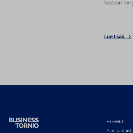
Tarjoamme yrittäjille tiiviin ja
Vastaamme yh
käytännönläheisen katsauksen
alkaen.
Ruotsissa toimivan yrityksen keskeisiin
verovelvoitteisiin.
Lue lisää
Lue lisää
Palvelut
Ajankohtaist