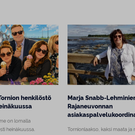
Tornion henkilöstö
Marja Snabb-Lehminie
einäkuussa
Rajaneuvonnan
asiakaspalvelukoordina
me on lomalla
sti heinäkuussa.
Tornionlaakso, kaksi maata ja r