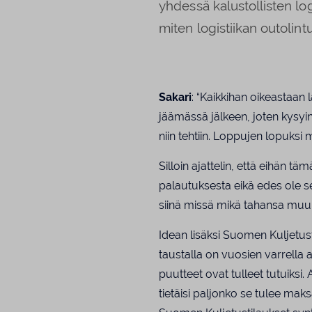
yhdessä kalustollisten log
miten logistiikan outolin
Sakari
: “Kaikkihan oikeastaan lä
jäämässä jälkeen, joten kysyin
niin tehtiin. Loppujen lopuksi 
Silloin ajattelin, että eihän t
palautuksesta eikä edes ole s
siinä missä mikä tahansa muuk
Idean lisäksi Suomen Kuljetust
taustalla on vuosien varrella 
puutteet ovat tulleet tutuiksi. A
tietäisi paljonko se tulee ma