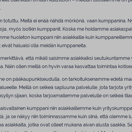
.
in totuttu. Meitä ei enää nähdä mörkönä, vaan kumppanina. N
pintoja, myös isotkin kumppanit. Koska me hoidamme asiakasp
me huoleton kumppani niin asiakkaille kuin kumppaneillemmek
et eivät haluaisi olla meidän kumppaneita.
merkittävä, että mikäli saisimme asiakkaiksi seutukuntamme yr
a. Näin ollen meillä on hyvin varaa kasvattaa toimintaa kotise
me on pääkaupunkiseudulla, on tarkoituksenamme edetä maant
ueelle. Meillä on selkeä sapluuna palvelulle, jota tarjota yri
ilyn sijaan, koska tarjoamallemme palvelulle on selkeä tilau
aisvaltainen kumppani niin asiakkaillemme kuin yrityskumpp
tä, ja se näkyy niin toiminnassamme kuin siinä, että olemme l
pa asiakkaita, jotka ovat olleet mukana aivan alusta saakka. Se