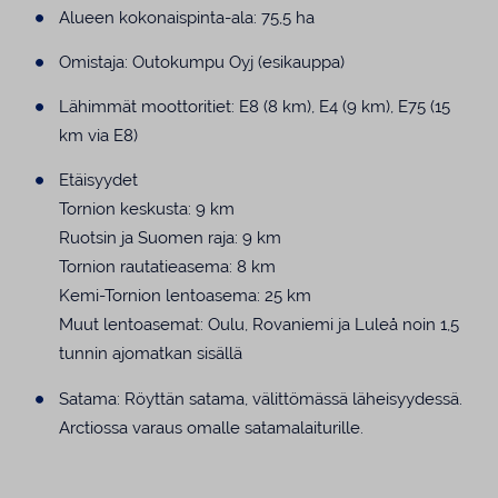
Alueen kokonaispinta-ala: 75,5 ha
Omistaja: Outokumpu Oyj (esikauppa)
Lähimmät moottoritiet: E8 (8 km), E4 (9 km), E75 (15
km via E8)
Etäisyydet
Tornion keskusta: 9 km
Ruotsin ja Suomen raja: 9 km
Tornion rautatieasema: 8 km
Kemi-Tornion lentoasema: 25 km
Muut lentoasemat: Oulu, Rovaniemi ja Luleå noin 1,5
tunnin ajomatkan sisällä
Satama: Röyttän satama, välittömässä läheisyydessä.
Arctiossa varaus omalle satamalaiturille.