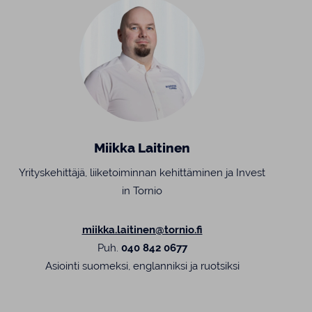
Miikka Laitinen
Yrityskehittäjä, liiketoiminnan kehittäminen ja Invest
in Tornio
miikka.laitinen@tornio.fi
Puh.
040 842 0677
Asiointi suomeksi, englanniksi ja ruotsiksi