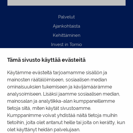
Palvelut
Ajankohtaista
Kehittäminen
Invest in Tornio
Business Tornio
Tämä sivusto käyttää evästeitä
Yhteystiedot
Hyödyllisiä linkkejä
Käytämme evästeitä tarjoamamme sisällön ja
mainosten räätälöimiseen, sosiaalisen median
ominaisuuksien tukemiseen ja kävijämäärämme
Business Tornio Facebook
analysoimiseen. Lisäksi jaamme sosiaalisen median,
mainosalan ja analytiikka-alan kumppaneillemme
Business Tornio LinkedIn
tietoja siitä, miten käytät sivustoamme.
Kumppanimme voivat yhdistää näitä tietoja muihin
tietoihin, joita olet antanut heille tai joita on kerätty, kun
Tietosuojaseloste
|
Käyttöehdot
|
Evästeiden hallinta
olet käyttänyt heidän palvelujaan.