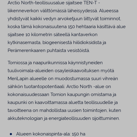
Arctio North-teollisuusalue sijaitsee TEN-T -
liikenneverkon välittömässä läheisyydessä. Alueessa
yhdistyvät kaikki vedyn arvoketjuun liittyvät toiminnot,
koska tämä kokonaisuutena 150 hehtaaria käsittävä alue
sijaitsee 10 kilometrin säteellä kantaverkon
kytkinasemasta, biogeenisestä hiilidioksidista ja
Perämerenkaaren puhtaista vesistöistä.
Torniossa ja naapurikunnissa käynnistyneiden
tuulivoimala-alueiden osayleiskaavoituksen myötä
MeriLapin alueelle on muodostumassa suuri vihreän
sähkön tuotantopotentiaali. Arctio North -alue on
kokonaisuudessaan Tornion kaupungin omistama ja
kaupunki on kaavoittamassa aluetta teollisuudelle ja
tavoitteena on mahdollistaa uusien toimintojen, kuten
akkuteknologian ja energiateollisuuden sijoittuminen.
Alueen kokonaispinta-ala: 150 ha