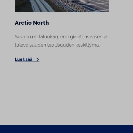
Arctio North
E-14-
Suuren mittaluokan, energiaintensiivisen ja
E14-al
tulevaisuuden teollisuuden keskittymä.
Suensa
Lue lisää
Lue lis