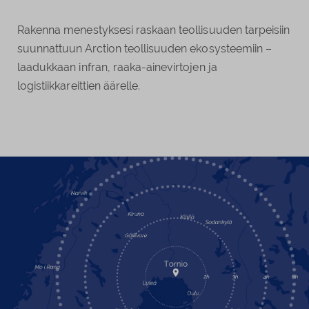
Rakenna menestyksesi raskaan teollisuuden tarpeisiin
suunnattuun Arction teollisuuden ekosysteemiin –
laadukkaan infran, raaka-ainevirtojen ja
logistiikkareittien äärelle.