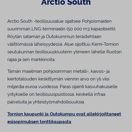
Arctio South
Arctio South -teollisuusalue sijaitsee Pohjoismaiden
suurimman LNG-terminaalin (50 000 m3 kapasiteetti),
Röytän sataman ja Outokummun terästehtaan
välittömässä läheisyydessä. Alue sijoittuu Kemi-Tornion
seutukunnan teollisuusklusterin ytimeen lähelle Ruotsin
rajaa ja sen markkinoita.
Tämän maailman pohjoisimman metalli-, kaivos- ja
kiertotalouden keskittymän viennin arvo on yli viisi
miljardia euroa vuodessa. Paras sijainti kasvuhakuiselle
yritykselle on teollisuuspuistossa, keskellä infraa,
palveluita ja yhteistyömahdollisuuksia.
Tornion kaupunki ja Outokumpu ovat allekirjoittaneet
esisopimuksen tonttikaupasta