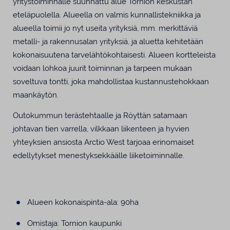
yritystoiminnalle suunnattu alue Tornion keskustan
eteläpuolella. Alueella on valmis kunnallistekniikka ja
alueella toimii jo nyt useita yrityksiä, mm. merkittäviä
metalli- ja rakennusalan yrityksiä, ja aluetta kehitetään
kokonaisuutena tarvelähtökohtaisesti. Alueen kortteleista
voidaan lohkoa juurit toiminnan ja tarpeen mukaan
soveltuva tontti, joka mahdollistaa kustannustehokkaan
maankäytön.
Outokummun terästehtaalle ja Röyttän satamaan
johtavan tien varrella, vilkkaan liikenteen ja hyvien
yhteyksien ansiosta Arctio West tarjoaa erinomaiset
edellytykset menestyksekkäälle liiketoiminnalle.
Alueen kokonaispinta-ala: 90ha
Omistaja: Tornion kaupunki