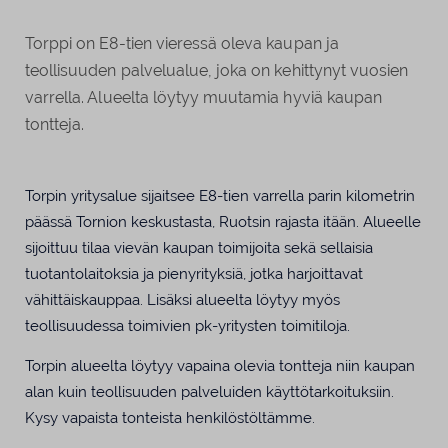
Torppi on E8-tien vieressä oleva kaupan ja
teollisuuden palvelualue, joka on kehittynyt vuosien
varrella. Alueelta löytyy muutamia hyviä kaupan
tontteja.
Torpin yritysalue sijaitsee E8-tien varrella parin kilometrin
päässä Tornion keskustasta, Ruotsin rajasta itään. Alueelle
sijoittuu tilaa vievän kaupan toimijoita sekä sellaisia
tuotantolaitoksia ja pienyrityksiä, jotka harjoittavat
vähittäiskauppaa. Lisäksi alueelta löytyy myös
teollisuudessa toimivien pk-yritysten toimitiloja.
Torpin alueelta löytyy vapaina olevia tontteja niin kaupan
alan kuin teollisuuden palveluiden käyttötarkoituksiin.
Kysy vapaista tonteista henkilöstöltämme.