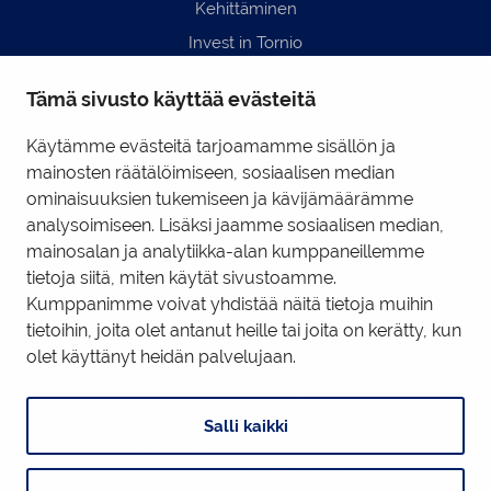
Kehittäminen
Invest in Tornio
Business Tornio
Tämä sivusto käyttää evästeitä
Yhteystiedot
Hyödyllisiä linkkejä
Käytämme evästeitä tarjoamamme sisällön ja
mainosten räätälöimiseen, sosiaalisen median
ominaisuuksien tukemiseen ja kävijämäärämme
Business Tornio Facebook
analysoimiseen. Lisäksi jaamme sosiaalisen median,
mainosalan ja analytiikka-alan kumppaneillemme
Business Tornio LinkedIn
tietoja siitä, miten käytät sivustoamme.
Kumppanimme voivat yhdistää näitä tietoja muihin
tietoihin, joita olet antanut heille tai joita on kerätty, kun
Tietosuojaseloste
|
Käyttöehdot
|
Evästeiden hallinta
olet käyttänyt heidän palvelujaan.
Salli kaikki