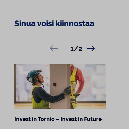
Sinua voisi kiinnostaa
1/2
Invest in Tornio – Invest in Future
Kesku