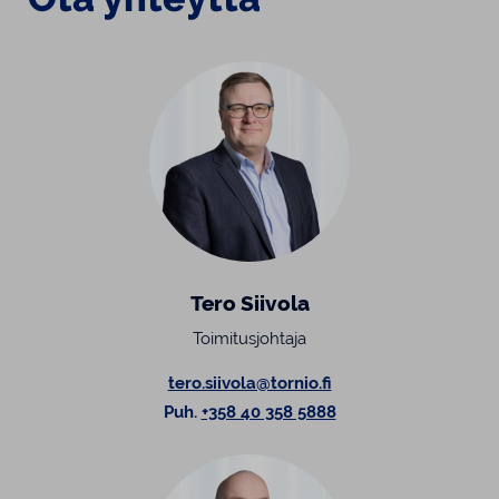
Tero Siivola
Toimitusjohtaja
tero.siivola@tornio.fi
Puh.
+358 40 358 5888