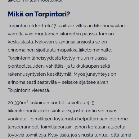
Mikä on Torpintori?
Torpintori eli kortteli 27 sijaitsee vilkkaan liikenneväylän
varrella vain muutaman kilometrin päässä Tornion
keskustasta. Näkyvän sijaintinsa ansiosta se on
erinomainen sijoittautumispaikka liiketoiminnalle.
Torpintorin läheisyydestä löytyy muun muassa
pienteollisuuden, vähittäis- ja tukkukaupan sekä
rakennusyritysten keskittymiä. Myös junayhteys on
erinomaisesti saatavilla – seisake sijaitsee aivan
Torpintorin vieressä.
20 330m² kokoinen kortteli soveltuu 4–5
liikerakennuksen keskukseksi, josta tontin voi myös
vuokrata. Toimitilojen löytämistä helpottamaan, olemme
lanseeranneet Toimitilapörssin, johon kerätään alueelta
löytyviä toimitiloja. Kysy lisää, jos sinusta tuntuu, että tämä