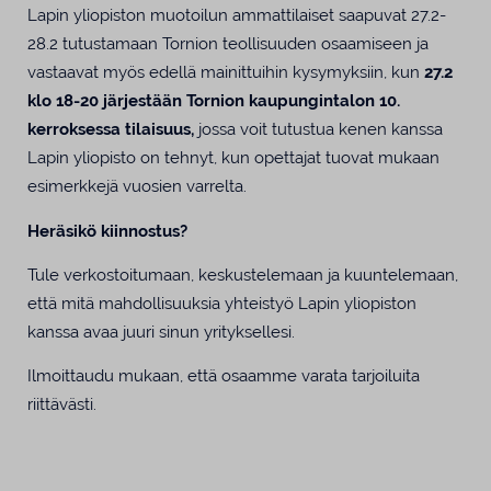
Lapin yliopiston muotoilun ammattilaiset saapuvat 27.2-
28.2 tutustamaan Tornion teollisuuden osaamiseen ja
vastaavat myös edellä mainittuihin kysymyksiin, kun
27.2
klo 18-20 järjestään Tornion kaupungintalon 10.
kerroksessa tilaisuus,
jossa voit tutustua kenen kanssa
Lapin yliopisto on tehnyt, kun opettajat tuovat mukaan
esimerkkejä vuosien varrelta.
Heräsikö kiinnostus?
Tule verkostoitumaan, keskustelemaan ja kuuntelemaan,
että mitä mahdollisuuksia yhteistyö Lapin yliopiston
kanssa avaa juuri sinun yrityksellesi.
Ilmoittaudu mukaan, että osaamme varata tarjoiluita
riittävästi.