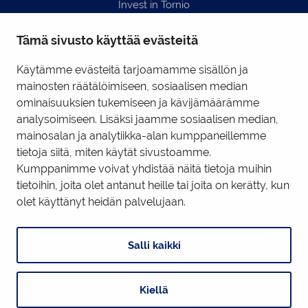
Invest in Tornio
Business Tornio
Tämä sivusto käyttää evästeitä
Yhteystiedot
Hyödyllisiä linkkejä
Käytämme evästeitä tarjoamamme sisällön ja
mainosten räätälöimiseen, sosiaalisen median
ominaisuuksien tukemiseen ja kävijämäärämme
Business Tornio Facebook
analysoimiseen. Lisäksi jaamme sosiaalisen median,
mainosalan ja analytiikka-alan kumppaneillemme
Business Tornio LinkedIn
tietoja siitä, miten käytät sivustoamme.
Kumppanimme voivat yhdistää näitä tietoja muihin
tietoihin, joita olet antanut heille tai joita on kerätty, kun
Tietosuojaseloste
|
Käyttöehdot
|
Evästeiden hallinta
olet käyttänyt heidän palvelujaan.
Salli kaikki
Kiellä
Digi- ja mainostoimisto Höyry Rovaniemi ja Oulu