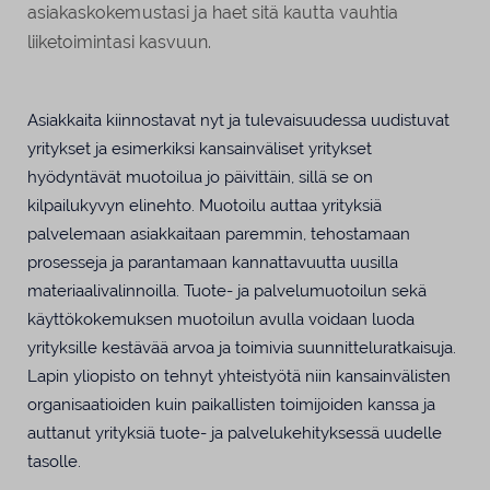
asiakaskokemustasi ja haet sitä kautta vauhtia
liiketoimintasi kasvuun.
Asiakkaita kiinnostavat nyt ja tulevaisuudessa uudistuvat
yritykset ja esimerkiksi kansainväliset yritykset
hyödyntävät muotoilua jo päivittäin, sillä se on
kilpailukyvyn elinehto. Muotoilu auttaa yrityksiä
palvelemaan asiakkaitaan paremmin, tehostamaan
prosesseja ja parantamaan kannattavuutta uusilla
materiaalivalinnoilla. Tuote- ja palvelumuotoilun sekä
käyttökokemuksen muotoilun avulla voidaan luoda
yrityksille kestävää arvoa ja toimivia suunnitteluratkaisuja.
Lapin yliopisto on tehnyt yhteistyötä niin kansainvälisten
organisaatioiden kuin paikallisten toimijoiden kanssa ja
auttanut yrityksiä tuote- ja palvelukehityksessä uudelle
tasolle.