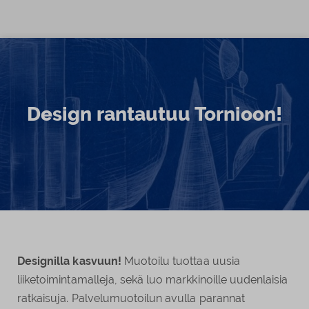
Siirry sisältöön
Design rantautuu Tornioon!
Designilla kasvuun!
Muotoilu
tuottaa uusia
liiketoimintamalleja, sekä luo markkinoille uudenlaisia
ratkaisu
ja
.
Palvelumuotoilun avulla parannat