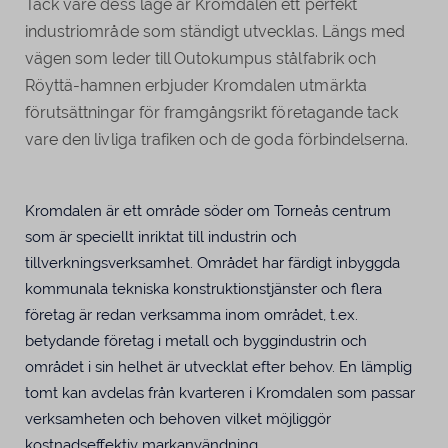
Tack vare dess läge är Kromdalen ett perfekt
industriområde som ständigt utvecklas. Längs med
vägen som leder till Outokumpus stålfabrik och
Röyttä-hamnen erbjuder Kromdalen utmärkta
förutsättningar för framgångsrikt företagande tack
vare den livliga trafiken och de goda förbindelserna.
Kromdalen är ett område söder om Torneås centrum
som är speciellt inriktat till industrin och
tillverkningsverksamhet. Området har färdigt inbyggda
kommunala tekniska konstruktionstjänster och flera
företag är redan verksamma inom området, t.ex.
betydande företag i metall och byggindustrin och
området i sin helhet är utvecklat efter behov. En lämplig
tomt kan avdelas från kvarteren i Kromdalen som passar
verksamheten och behoven vilket möjliggör
kostnadseffektiv markanvändning.