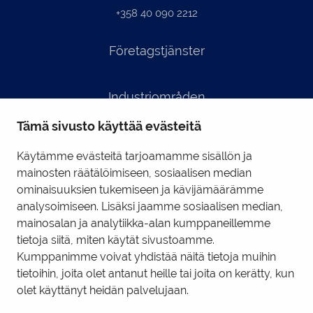
+358 40 090 2212
Företagstjänster
Industriområden
Tämä sivusto käyttää evästeitä
Kontaktinformation
Käytämme evästeitä tarjoamamme sisällön ja
mainosten räätälöimiseen, sosiaalisen median
ominaisuuksien tukemiseen ja kävijämäärämme
Business Tornio Facebook
analysoimiseen. Lisäksi jaamme sosiaalisen median,
mainosalan ja analytiikka-alan kumppaneillemme
Business Tornio LinkedIn
tietoja siitä, miten käytät sivustoamme.
Kumppanimme voivat yhdistää näitä tietoja muihin
tietoihin, joita olet antanut heille tai joita on kerätty, kun
Integritetspolicy
|
Hantering av kakor
olet käyttänyt heidän palvelujaan.