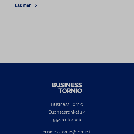
Läs mer
Läs me
logistikrutter.
Business Tornio
Suensaarenkatu 4
95400 Torneå
businesstornio@tornio.fi